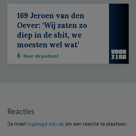
169 Jeroen van den
Oever: ‘Wij zaten zo
diep in de shit, we
moesten wel wat’
Naar de podcast
Reader
Reacties
Interactions
Je moet
ingelogd zijn op
om een reactie te plaatsen.