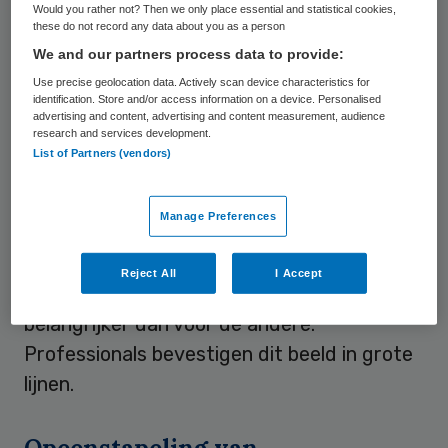
Would you rather not? Then we only place essential and statistical cookies,
hun vertrouwde omgeving blijven. In het
these do not record any data about you as a person
Nivel-onderzoek geven ouderen aan dat
We and our partners process data to provide:
‘kwaliteit van leven’ voor hen betekent dat
Use precise geolocation data. Actively scan device characteristics for
identification. Store and/or access information on a device. Personalised
ze kunnen (blijven) doen wat belangrijk voor
advertising and content, advertising and content measurement, audience
research and services development.
hen is, zoals het uitoefenen van een hobby,
List of Partners (vendors)
bewegen of het doen van vrijwilligerswerk.
Daarnaast zijn aspecten als lichamelijke en
Manage Preferences
geestelijke gezondheid belangrijk, evenals
het hebben van sociale contacten. Controle
Reject All
I Accept
over het eigen leven is voor de ene oudere
belangrijker dan voor de andere.
Professionals bevestigen dit beeld in grote
lijnen.