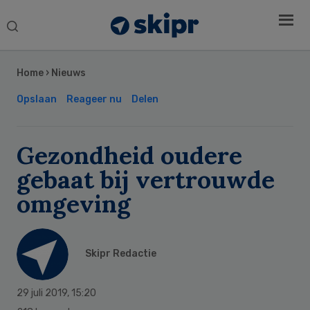
Search
this
Secondary
website
Sidebar
Home
›
Nieuws
Opslaan
Reageer nu
Delen
Gezondheid oudere
gebaat bij vertrouwde
omgeving
Skipr Redactie
29 juli 2019
,
15:20