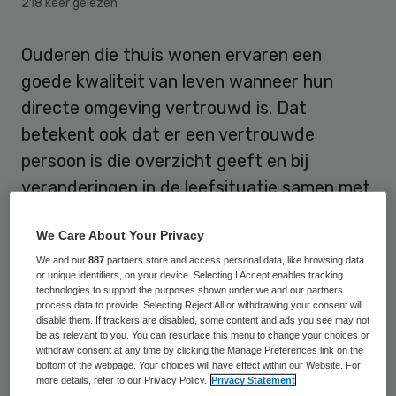
218 keer gelezen
Ouderen die thuis wonen ervaren een
goede kwaliteit van leven wanneer hun
directe omgeving vertrouwd is. Dat
betekent ook dat er een vertrouwde
persoon is die overzicht geeft en bij
veranderingen in de leefsituatie samen met
de oudere keuzes maakt. Dit blijkt uit
We Care About Your Privacy
onderzoek van het Nivel in opdracht van het
We and our
887
partners store and access personal data, like browsing data
ministerie van Volksgezondheid, Welzijn en
or unique identifiers, on your device. Selecting I Accept enables tracking
Sport.
technologies to support the purposes shown under we and our partners
process data to provide. Selecting Reject All or withdrawing your consent will
disable them. If trackers are disabled, some content and ads you see may not
Het kabinetsbeleid is erop gericht dat
be as relevant to you. You can resurface this menu to change your choices or
withdraw consent at any time by clicking the Manage Preferences link on the
ouderen langer thuis wonen. Zolang dit
bottom of the webpage. Your choices will have effect within our Website. For
more details, refer to our Privacy Policy.
Privacy Statement
goed gaat, willen ouderen zelf ook graag in