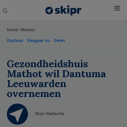
Search
this
Secondary
website
Sidebar
Home
›
Nieuws
Opslaan
Reageer nu
Delen
Gezondheidshuis
Mathot wil Dantuma
Leeuwarden
overnemen
Skipr Redactie