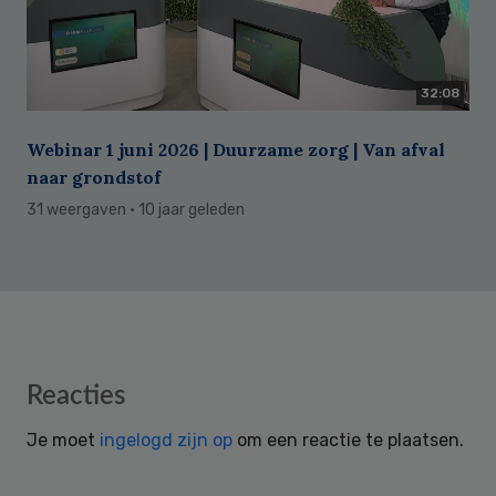
32:08
Webinar 1 juni 2026 | Duurzame zorg | Van afval
naar grondstof
31 weergaven
· 10 jaar geleden
Reader
Reacties
Interactions
Je moet
ingelogd zijn op
om een reactie te plaatsen.