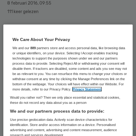
8 februari 2016
,
09:55
111 keer gelezen
Het Gezondheidshuis Mathot wil Dantuma
Leeuwarden Beheer overnemen. De twee
We Care About Your Privacy
leveranciers van medische hulpmiddelen
We and our
889
partners store and access personal data, like browsing data
or unique identifiers, on your device. Selecting I Accept enables tracking
hebben de Autoriteit Consument & Markt
technologies to support the purposes shown under we and our partners
process data to provide. Selecting Reject All or withdrawing your consent will
(ACM) om toestemming gevraagd voor de
disable them. If trackers are disabled, some content and ads you see may not
overname.
be as relevant to you. You can resurface this menu to change your choices or
withdraw consent at any time by clicking the Manage Preferences link on the
bottom of the webpage. Your choices will have effect within our Website. For
Mathot Medische Speciaalzaken is een
more details, refer to our Privacy Policy.
Privacy Statement
landelijke leverancier van medische
Would you rather not? Then we only place essential and statistical cookies,
these do not record any data about you as a person
hulpmiddelen, zoals gespecialiseerde
We and our partners process data to provide:
producten ten behoeve van stoma-,
Use precise geolocation data. Actively scan device characteristics for
continentie- en wondverzorging. Dantuma
identification. Store and/or access information on a device. Personalised
advertising and content, advertising and content measurement, audience
is de grootste leverancier van medische
research and services development.