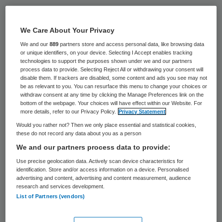
Baby’s en kinderen tot 3 jaar moeten
dagelijks 10 microgram extra vitamine D
We Care About Your Privacy
nemen, ouderen vanaf 70 jaar per dag 20
We and our
889
partners store and access personal data, like browsing data
or unique identifiers, on your device. Selecting I Accept enables tracking
microgram. Dat staat in een woensdag
technologies to support the purposes shown under we and our partners
process data to provide. Selecting Reject All or withdrawing your consent will
gepubliceerd advies van de
disable them. If trackers are disabled, some content and ads you see may not
Gezondheidsraad, dat is aangeboden aan
be as relevant to you. You can resurface this menu to change your choices or
withdraw consent at any time by clicking the Manage Preferences link on the
de minister Edith Schippers van
bottom of the webpage. Your choices will have effect within our Website. For
more details, refer to our Privacy Policy.
Privacy Statement
Volksgezondheid, Welzijn en Sport.
Would you rather not? Then we only place essential and statistical cookies,
these do not record any data about you as a person
Het vorige advies over vitamine D dateert
We and our partners process data to provide:
uit 2008.
Use precise geolocation data. Actively scan device characteristics for
identification. Store and/or access information on a device. Personalised
advertising and content, advertising and content measurement, audience
Nuancering
research and services development.
List of Partners (vendors)
Een woordvoerster geeft aan dat deze