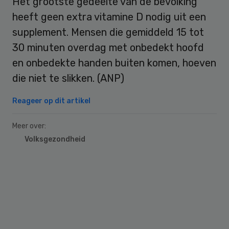
Het grootste gedeelte van de bevolking
heeft geen extra vitamine D nodig uit een
supplement. Mensen die gemiddeld 15 tot
30 minuten overdag met onbedekt hoofd
en onbedekte handen buiten komen, hoeven
die niet te slikken. (ANP)
Reageer op dit artikel
Meer over:
Volksgezondheid
Primary
Sidebar