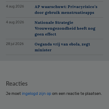
AP waarschuwt: Privacyrisico’s
4 aug 2026
door gebruik menstruatieapps
Nationale Strategie
4 aug 2026
Vrouwengezondheid heeft nog
geen effect
Oeganda vrij van ebola, zegt
28 jul 2026
minister
Reader
Reacties
Interactions
Je moet
ingelogd zijn op
om een reactie te plaatsen.