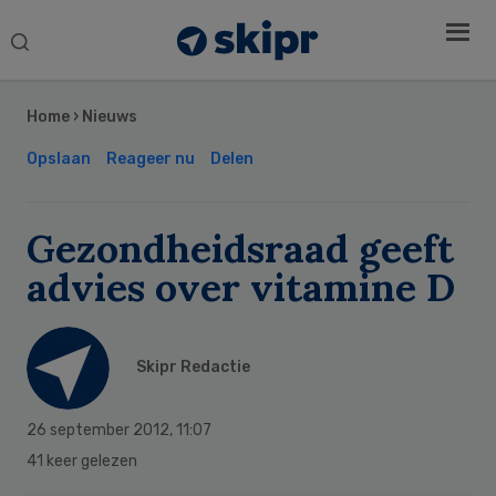
Search
this
Secondary
website
Sidebar
Home
›
Nieuws
Opslaan
Reageer nu
Delen
Gezondheidsraad geeft
advies over vitamine D
Skipr Redactie
26 september 2012
,
11:07
41 keer gelezen