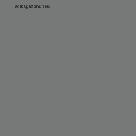
Volksgezondheid
Primary
Sidebar