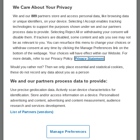
41 keer gelezen
We Care About Your Privacy
We and our
889
partners store and access personal data, like browsing data
GGD Nederland wil de minimumleeftijd voor
or unique identifiers, on your device. Selecting I Accept enables tracking
technologies to support the purposes shown under we and our partners
gebruik van alcohol verhogen naar 18 jaar
process data to provide. Selecting Reject All or withdrawing your consent will
alsmede een wettelijke minimumprijs voor
disable them. If trackers are disabled, some content and ads you see may not
be as relevant to you. You can resurface this menu to change your choices or
alcohol instellen. Ook wil GGD Nederland
withdraw consent at any time by clicking the Manage Preferences link on the
bottom of the webpage. Your choices will have effect within our Website. For
drank uit de supermarktschappen weren en
more details, refer to our Privacy Policy.
Privacy Statement
einde maken aan het stunten met drank
Would you rather not? Then we only place essential and statistical cookies,
these do not record any data about you as a person
door winkeliers.
We and our partners process data to provide:
Dat bepleit directeur Laurent de Vries van
Use precise geolocation data. Actively scan device characteristics for
identification. Store and/or access information on a device. Personalised
GGD Nederland. Volgens staat onomstotelijk
advertising and content, advertising and content measurement, audience
research and services development.
vast dat mensen meer drinken naarmate
List of Partners (vendors)
alcohol makkelijker verkrijgbaar is. Het
Nederlands Instituut voor Alcoholbeleid
Manage Preferences
(STAP), GGZ Nederland, Jellinek en het