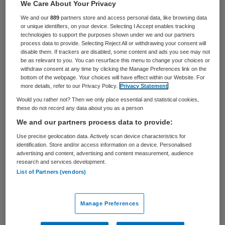
27 keer gelezen
We Care About Your Privacy
We and our
889
partners store and access personal data, like browsing data
or unique identifiers, on your device. Selecting I Accept enables tracking
GGD Zeeland moet in de komende twee jaar
technologies to support the purposes shown under we and our partners
ruim 900.000 euro bezuinigen. Dat heeft de
process data to provide. Selecting Reject All or withdrawing your consent will
disable them. If trackers are disabled, some content and ads you see may not
organisatie dinsdag bekend gemaakt. Dit
be as relevant to you. You can resurface this menu to change your choices or
withdraw consent at any time by clicking the Manage Preferences link on the
meldt Omroep Zeeland.
bottom of the webpage. Your choices will have effect within our Website. For
more details, refer to our Privacy Policy.
Privacy Statement
Het tekort komt doordat de dertien
Would you rather not? Then we only place essential and statistical cookies,
these do not record any data about you as a person
gemeenten die de GGD financieren de lonen
We and our partners process data to provide:
en de prijzen voor de GGD niet meer
Use precise geolocation data. Actively scan device characteristics for
indexeren. Dit heeft tot gevolg dat de
identification. Store and/or access information on a device. Personalised
advertising and content, advertising and content measurement, audience
inflatie niet meer gecompenseerd
research and services development.
List of Partners (vendors)
wordt. Dat zegt Ronald de Meij, directeur
GGD Zeeland, tegen
Omroep Zeeland
.
Manage Preferences
Of er banen op het spel staan is nog niet