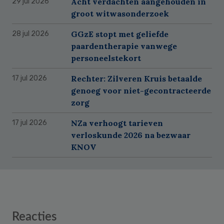
Acht verdachten aangehouden in
29 jul 2026
groot witwasonderzoek
GGzE stopt met geliefde
28 jul 2026
paardentherapie vanwege
personeelstekort
Rechter: Zilveren Kruis betaalde
17 jul 2026
genoeg voor niet-gecontracteerde
zorg
NZa verhoogt tarieven
17 jul 2026
verloskunde 2026 na bezwaar
KNOV
Reader
Reacties