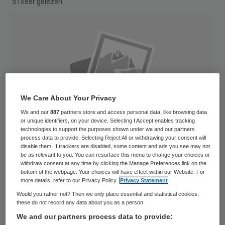
51 keer gelezen
We Care About Your Privacy
We and our
887
partners store and access personal data, like browsing data
or unique identifiers, on your device. Selecting I Accept enables tracking
technologies to support the purposes shown under we and our partners
process data to provide. Selecting Reject All or withdrawing your consent will
disable them. If trackers are disabled, some content and ads you see may not
be as relevant to you. You can resurface this menu to change your choices or
withdraw consent at any time by clicking the Manage Preferences link on the
bottom of the webpage. Your choices will have effect within our Website. For
more details, refer to our Privacy Policy.
Privacy Statement
De GGD Zuid-Holland West heeft een extra
Would you rather not? Then we only place essential and statistical cookies,
bijdrage van 3,4 miljoen euro nodig van de
these do not record any data about you as a person
acht gemeenten waarvoor zij werkt, om te
We and our partners process data to provide: