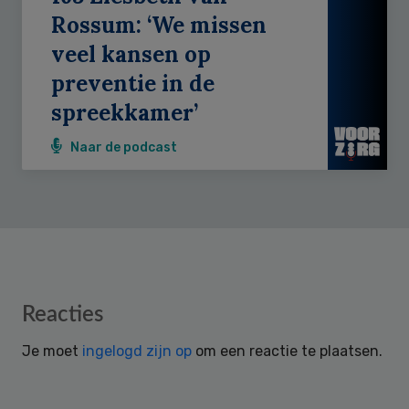
Rossum: ‘We missen
veel kansen op
preventie in de
spreekkamer’
Naar de podcast
Reader
Reacties
Interactions
Je moet
ingelogd zijn op
om een reactie te plaatsen.