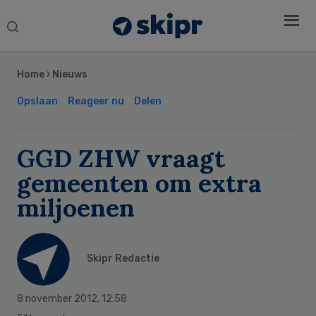
Search
this
Secondary
website
Sidebar
Home
›
Nieuws
Opslaan
Reageer nu
Delen
GGD ZHW vraagt
gemeenten om extra
miljoenen
Skipr Redactie
8 november 2012
,
12:58