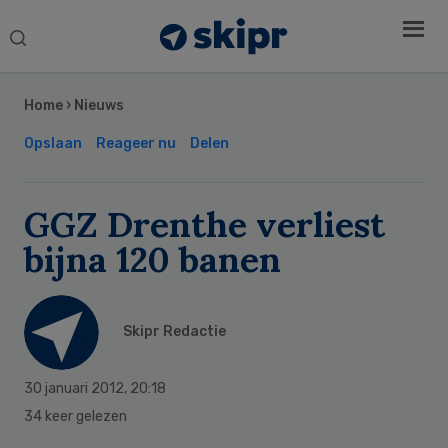
Search
this
Secondary
website
Sidebar
Home
›
Nieuws
Opslaan
Reageer nu
Delen
GGZ Drenthe verliest
bijna 120 banen
Skipr Redactie
30 januari 2012
,
20:18
34 keer gelezen