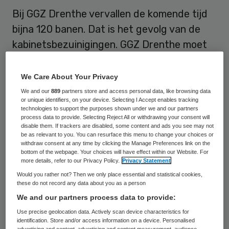
Bij GGZ Drenthe vervallen de komende tijd
bijna 120 banen. Dat is het gevolg van de
kabinetsbezuinigingen. GGZ Drenthe moet
dit jaar 8,5 miljoen euro inleveren, zo
maakte de organisatie maandag bekend.
We Care About Your Privacy
We and our
889
partners store and access personal data, like browsing data
or unique identifiers, on your device. Selecting I Accept enables tracking
Minder hulpvragen
technologies to support the purposes shown under we and our partners
process data to provide. Selecting Reject All or withdrawing your consent will
disable them. If trackers are disabled, some content and ads you see may not
Door de invoering van de eigen bijdrage
be as relevant to you. You can resurface this menu to change your choices or
withdraw consent at any time by clicking the Manage Preferences link on the
voor behandeling en verblijf verwacht de
bottom of the webpage. Your choices will have effect within our Website. For
more details, refer to our Privacy Policy.
Privacy Statement
GGZ minder hulpvragen. Ook speelt een rol
Would you rather not? Then we only place essential and statistical cookies,
dat aanpassingsstoornissen niet langer deel
these do not record any data about you as a person
uitmaken van de basis
We and our partners process data to provide:
ziektekostenverzekering. Dit zijn problemen
Use precise geolocation data. Actively scan device characteristics for
identification. Store and/or access information on a device. Personalised
die ontstaan als gevolg van ingrijpende