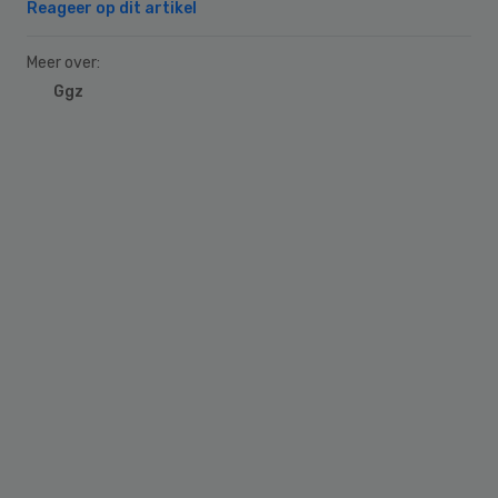
Reageer op dit artikel
Meer over:
Ggz
Primary
Sidebar