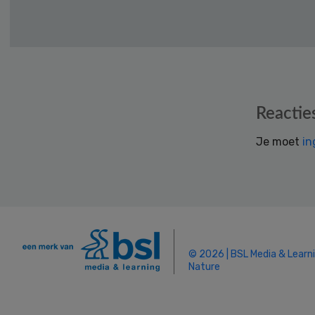
Reader
Reactie
Interactions
Je moet
in
© 2026 | BSL Media & Learn
Nature