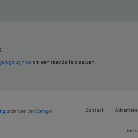
s
gelogd zijn op
om een reactie te plaatsen.
Contact
Advertere
ing
, onderdeel van
Springer
Het l