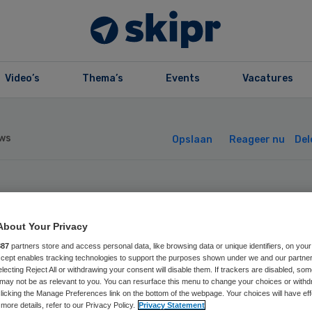
Video’s
Thema’s
Events
Vacatures
ws
Opslaan
Reageer nu
Del
Z Friesland Jeug
About Your Privacy
et voortaan Kinn
887
partners store and access personal data, like browsing data or unique identifiers, on your
Accept enables tracking technologies to support the purposes shown under we and our partne
electing Reject All or withdrawing your consent will disable them. If trackers are disabled, so
may not be as relevant to you. You can resurface this menu to change your choices or withd
licking the Manage Preferences link on the bottom of the webpage. Your choices will have eff
more details, refer to our Privacy Policy.
Privacy Statement