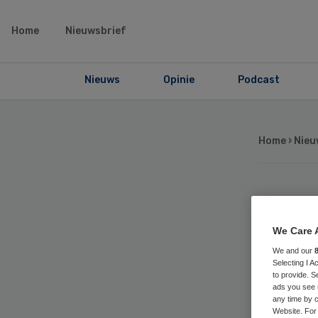
Home
Nieuwsbrief
Nieuws
Opinie
Podcast
Home
›
Nieu
GG
We Care 
he
We and our
Selecting I 
to provide. S
ads you see 
any time by c
Website. For 