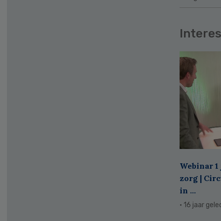
Interes
Webinar 1 
zorg | Cir
in ...
· 16 jaar gel