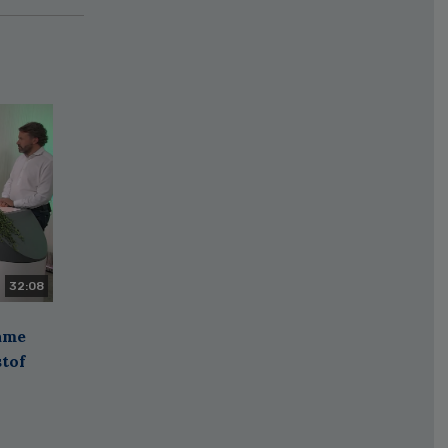
32:08
zame
stof