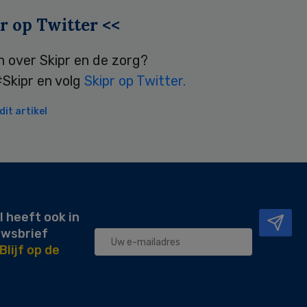
r op Twitter <<
n over Skipr en de zorg?
Skipr en volg
Skipr op Twitter.
it artikel
l heeft ook in
uwsbrief
Blijf op de