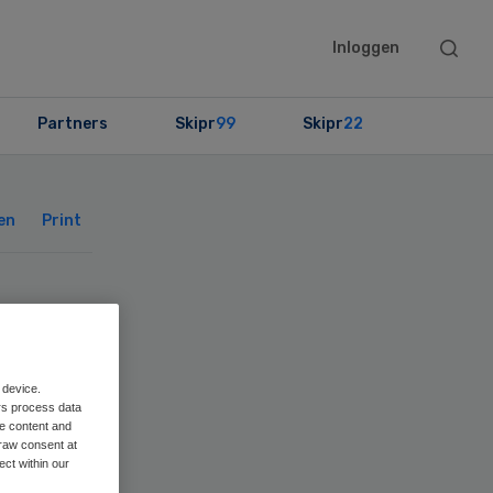
Searc
Inloggen
this
websit
Partners
Skipr
99
Skipr
22
Primary
Sidebar
en
Print
d
ik
 device.
rs process data
me content and
raw consent at
ect within our