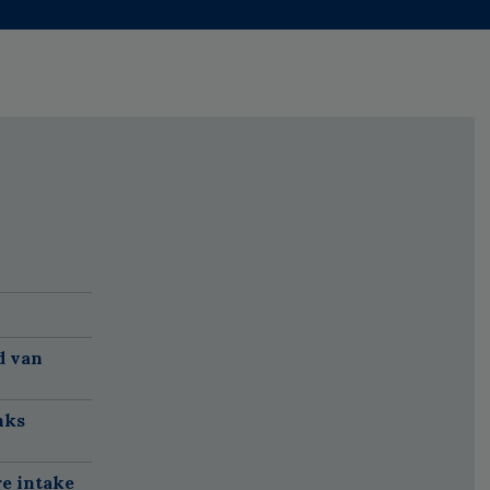
d van
nks
re intake