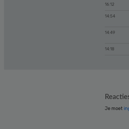
16:12
14:54
14:49
14:18
Reader
Reactie
Interactions
Je moet
in