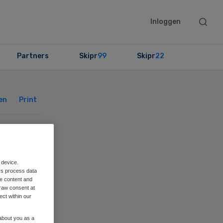
Searc
Inloggen
this
websit
Partners
Skipr
99
Skipr
22
Primary
Sidebar
en
Print
ert
 device.
ing
rs process data
me content and
raw consent at
ect within our
 about you as a