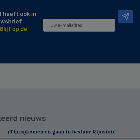
l heeft ook in
uwsbrief
Blijf op de
teerd nieuws
(Thuis)komen en gaan in bestuur Rijnstate