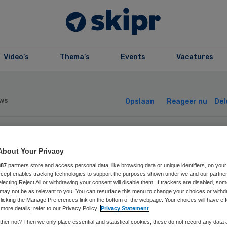
Video’s
Thema’s
Events
Vacatures
ws
Opslaan
Reageer nu
Del
 Friesland pioni
About Your Privacy
887
partners store and access personal data, like browsing data or unique identifiers, on your
t generatieregel
Accept enables tracking technologies to support the purposes shown under we and our partne
electing Reject All or withdrawing your consent will disable them. If trackers are disabled, so
may not be as relevant to you. You can resurface this menu to change your choices or withd
licking the Manage Preferences link on the bottom of the webpage. Your choices will have eff
more details, refer to our Privacy Policy.
Privacy Statement
her not? Then we only place essential and statistical cookies, these do not record any data