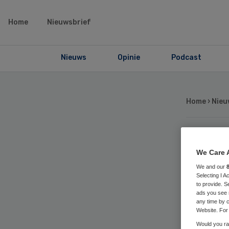
Home
Nieuwsbrief
Nieuws
Opinie
Podcast
Home
›
Nieu
GGZ
We Care 
We and our
me
Selecting I 
to provide. S
ads you see 
any time by c
Website. For 
Would you rat