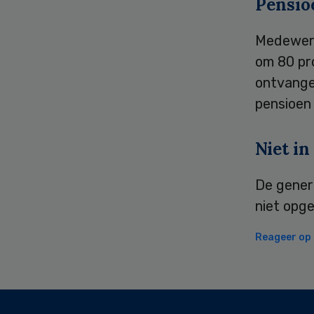
Pensio
Medewerk
om 80 pr
ontvange
pensioen 
Niet in
De gener
niet op
Reageer op d
Secondary
Sidebar