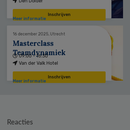
Den Dolder
Inschrijven
Meer informatie
16 december 2025, Utrecht
Masterclass
Teamdynamiek
09:00 - 16:30
Van der Valk Hotel
Inschrijven
Meer informatie
Reader
Reacties
Interactions