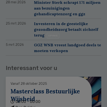
Minister Sterk schrapt 171 miljoen
28 mei 2026
aan bezuinigingen
gehandicaptenzorg en ggz
Investeren in de geestelijke
25 mrt 2026
gezondheidszorg betaalt zichzelf
terug
OPINIE
GGZ WNB vreest landgoed deels te
5 mrt 2026
moeten verkopen
Interessant voor u
Vanaf 28 oktober 2025
Masterclass Bestuurlijke
Wijsheid
00:00 - 00:00