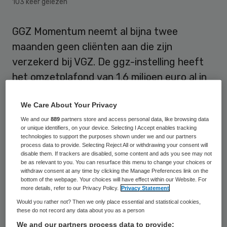
103 keer gelezen
GGZ Momentum neemt al bijna twee
maanden geen cliënten aan die zijn
verzekerd bij VGZ. De ggz-instelling heeft
het omzetplafond van 1,6 miljoen euro al in
de zomer bereikt en VGZ vergoedt geen
We Care About Your Privacy
behandelingen meer.
We and our
889
partners store and access personal data, like browsing data
or unique identifiers, on your device. Selecting I Accept enables tracking
Dat meldt het actualiteitenprogramma
technologies to support the purposes shown under we and our partners
process data to provide. Selecting Reject All or withdrawing your consent will
1Vandaag
op 21 oktober. GGZ Momentum
disable them. If trackers are disabled, some content and ads you see may not
heeft besloten zich niet meer aan de
be as relevant to you. You can resurface this menu to change your choices or
withdraw consent at any time by clicking the Manage Preferences link on the
doorleverplicht aan de verzekeraar te
bottom of the webpage. Your choices will have effect within our Website. For
more details, refer to our Privacy Policy.
Privacy Statement
houden, omdat het anders failliet dreigt te
Would you rather not? Then we only place essential and statistical cookies,
gaan, zo claimt bestuurder en psychiater
these do not record any data about you as a person
Wim Schouten. In 2014 hebben de gratis
We and our partners process data to provide: