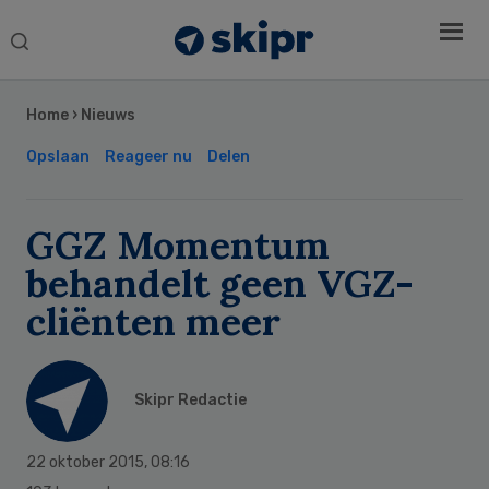
Search
this
Secondary
website
Sidebar
Home
›
Nieuws
Opslaan
Reageer nu
Delen
GGZ Momentum
behandelt geen VGZ-
cliënten meer
Skipr Redactie
22 oktober 2015
,
08:16