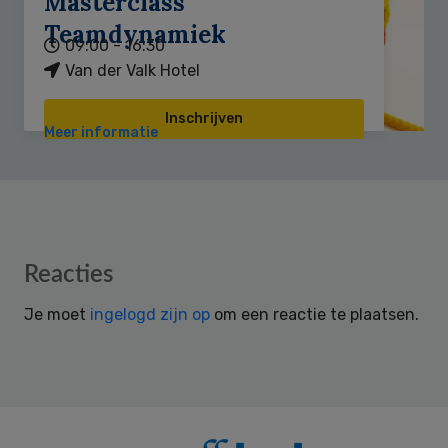
Masterclass
Teamdynamiek
09:00 - 16:30
Van der Valk Hotel
Inschrijven
Meer informatie
Reader
Reacties
Interactions
Je moet
ingelogd zijn op
om een reactie te plaatsen.