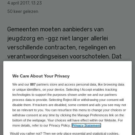
4 april 2017
,
13:23
50 keer gelezen
Gemeenten moeten aanbieders van
jeugdzorg en -ggz niet langer allerlei
verschillende contracten, regelingen en
verantwoordingseisen voorschotelen. Dat
bepleit GGZ Nederland in reactie op de
recente rapportage van de
We Care About Your Privacy
Transitieautoriteit Jeugdzorg (TAJ).
We and our
887
partners store and access personal data, like browsing data
or unique identifiers, on your device. Selecting I Accept enables tracking
technologies to support the purposes shown under we and our partners
“Onze ggz-aanbieders hebben extra
process data to provide. Selecting Reject All or withdrawing your consent will
disable them. If trackers are disabled, some content and ads you see may not
personeel moeten aantrekken in de
be as relevant to you. You can resurface this menu to change your choices or
financiële administratie. Dat gaat ten koste
withdraw consent at any time by clicking the Manage Preferences link on the
bottom of the webpage. Your choices will have effect within our Website. For
van het beschikbare geld voor jeugdhulp”,
more details, refer to our Privacy Policy.
Privacy Statement
zegt voorzitter Jacobine Geel van GGZ
Would you rather not? Then we only place essential and statistical cookies,