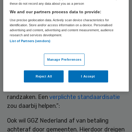
these do not record any data about you as a person
Nederland. “Wij werken er hard aan om de
We and our partners process data to provide:
administratieve lasten te verminderen en te
Use precise geolocation data. Actively scan device characteristics for
blijven zorgen voor goede geestelijke
identification. Store and/or access information on a device. Personalised
advertising and content, advertising and content measurement, audience
gezondheidszorg aan kwetsbare kinderen.
research and services development.
List of Partners (vendors)
Maar dat kunnen we niet alleen, daar
hebben we de gemeentes voor nodig. Om
Manage Preferences
het draagvlak voor de transitie niet te
ondermijnen, zijn we het met de TAJ eens
Reject All
I Accept
dat er dringend oplossingen moeten komen
voor de administratieve en financiële
randzaken. Een
verplichte standaardisatie
zou daarbij helpen.”:
Ook wil GGZ Nederland af van betaling
achteraf door gemeenten. Hierdoor dreigen