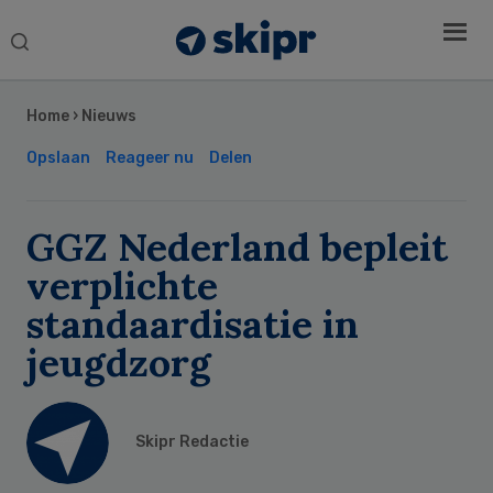
Search
this
Secondary
website
Sidebar
Home
›
Nieuws
Opslaan
Reageer nu
Delen
GGZ Nederland bepleit
verplichte
standaardisatie in
jeugdzorg
Skipr Redactie