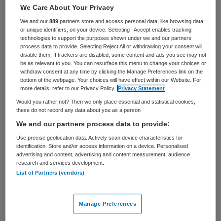
51 keer gelezen
We Care About Your Privacy
We and our
889
partners store and access personal data, like browsing data
GGZ Nederland is ontstemd over de
or unique identifiers, on your device. Selecting I Accept enables tracking
technologies to support the purposes shown under we and our partners
weigering van staatssecretaris Veldhuijzen
process data to provide. Selecting Reject All or withdrawing your consent will
disable them. If trackers are disabled, some content and ads you see may not
van Zanten van VWS om rechtstreeks
be as relevant to you. You can resurface this menu to change your choices or
withdraw consent at any time by clicking the Manage Preferences link on the
kennis te nemen van de bezwaren van de
bottom of the webpage. Your choices will have effect within our Website. For
branchevereniging tegen het
more details, refer to our Privacy Policy.
Privacy Statement
bestuursakkoord rond de overheveling van
Would you rather not? Then we only place essential and statistical cookies,
these do not record any data about you as a person
zorgtaken. Dat meldt Psy.
We and our partners process data to provide:
Use precise geolocation data. Actively scan device characteristics for
identification. Store and/or access information on a device. Personalised
Overleg
advertising and content, advertising and content measurement, audience
research and services development.
List of Partners (vendors)
“Meerdere malen hebben wij om overleg
gevraagd, maar ze
blijft weigeren
om met
ons te praten”, zegt voorzitter
Marleen
Manage Preferences
Barth
van GGZ Nederland in Psy. “Gelukkig