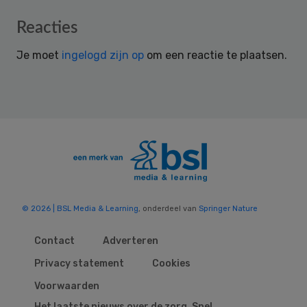
Reader
Reacties
Interactions
Je moet
ingelogd zijn op
om een reactie te plaatsen.
© 2026 | BSL Media & Learning
, onderdeel van
Springer Nature
Contact
Adverteren
Privacy statement
Cookies
Voorwaarden
Het laatste nieuws over de zorg. Snel,