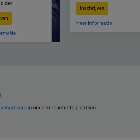
older
Inschrijven
jven
Meer informatie
ormatie
s
gelogd zijn op
om een reactie te plaatsen.