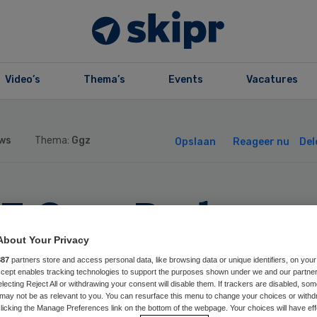
Video’s
Thema’s
Events
Vacatures
ws
Thema:
Ggz
Opslaan
Reageer nu
Del
Z Oost Brabant
noemt voorzitter
About Your Privacy
887
partners store and access personal data, like browsing data or unique identifiers, on your
Accept enables tracking technologies to support the purposes shown under we and our partne
llege geneeshere
electing Reject All or withdrawing your consent will disable them. If trackers are disabled, so
may not be as relevant to you. You can resurface this menu to change your choices or withd
licking the Manage Preferences link on the bottom of the webpage. Your choices will have eff