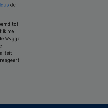
ldus
de
oemd tot
t ik me
 de Wvggz
e
liteit
 reageert