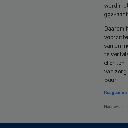
werd mete
ggz-aanb
Daarom h
voorzitte
samen me
te vertal
cliënten.
van zorg 
Bour.
Reageer op d
Meer over:
Secondary