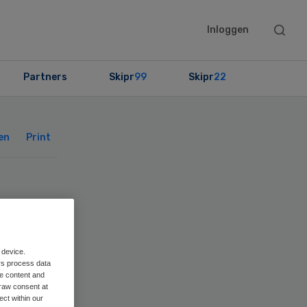
Searc
Inloggen
this
websit
Partners
Skipr
99
Skipr
22
Primary
Sidebar
en
Print
 device.
rs process data
n-
me content and
raw consent at
ect within our