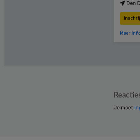
Den D
Inschri
Meer inf
Reader
Reactie
Interactions
Je moet
in