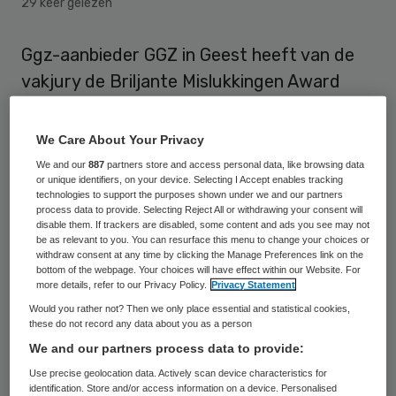
29 keer gelezen
Ggz-aanbieder GGZ in Geest heeft van de
vakjury de Briljante Mislukkingen Award
2017 gekregen voor de ‘Kwikzilver’. De
publieksprijs ging naar aan Bart Knols met
We Care About Your Privacy
de casus ‘Uitroeien gelekoortsmug’.
We and our
887
partners store and access personal data, like browsing data
or unique identifiers, on your device. Selecting I Accept enables tracking
technologies to support the purposes shown under we and our partners
Ondanks het initiële succes van de
process data to provide. Selecting Reject All or withdrawing your consent will
disable them. If trackers are disabled, some content and ads you see may not
proeftuin ‘Cliëntgerichte zorg in de GGZ
be as relevant to you. You can resurface this menu to change your choices or
vraagt om Kwikzilver’ slaagde GGZ in Geest
withdraw consent at any time by clicking the Manage Preferences link on the
bottom of the webpage. Your choices will have effect within our Website. For
in Amsterdam er niet in om waardevolle
more details, refer to our Privacy Policy.
Privacy Statement
inzichten en bevindingen te implementeren.
Would you rather not? Then we only place essential and statistical cookies,
these do not record any data about you as a person
Resultaat: veel opgedane kennis, waar
We and our partners process data to provide:
helaas niks mee is gedaan, waardoor de
Use precise geolocation data. Actively scan device characteristics for
beoogde omslag om meer cliëntgericht te
identification. Store and/or access information on a device. Personalised