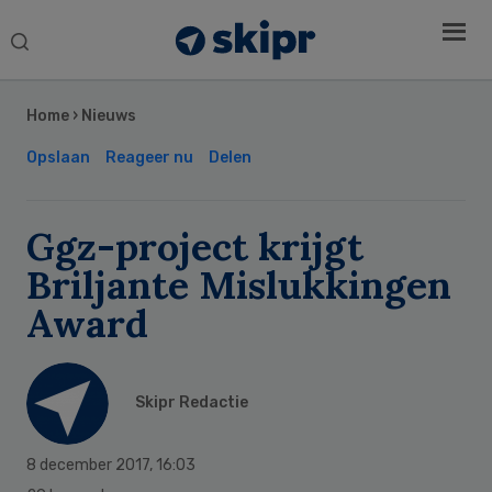
Search
this
Secondary
website
Sidebar
Home
›
Nieuws
Opslaan
Reageer nu
Delen
Ggz-project krijgt
Briljante Mislukkingen
Award
Skipr Redactie
8 december 2017
,
16:03