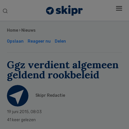
Search
this
Secondary
website
Sidebar
Home
›
Nieuws
Opslaan
Reageer nu
Delen
Ggz verdient algemeen
geldend rookbeleid
Skipr Redactie
19 juni 2015
,
08:03
41 keer gelezen