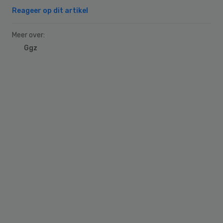
Reageer op dit artikel
Meer over:
Ggz
Primary
Sidebar