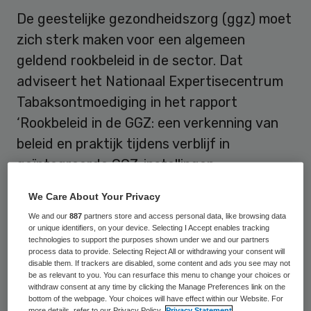
De geestelijke gezondheidszorg (ggz) moet
zich sterk maken voor een algemeen
geldend rookbeleid in de sector. Dat
adviseert het Nationaal Expertisecentrum
Tabaksontmoediging in het rapport
‘Rookbeleid in de GGZ: een verkenning van
beleid en praktijk tijdens verblijf in
geïntegreerde GGZ-instellingen,
verslavingszorginstellingen en RIBW’s’.
We Care About Your Privacy
Het
expertisecentrum
constateert dat er
We and our
887
partners store and access personal data, like browsing data
or unique identifiers, on your device. Selecting I Accept enables tracking
in de sector weinig aandacht is voor
technologies to support the purposes shown under we and our partners
process data to provide. Selecting Reject All or withdrawing your consent will
stoppen met roken, ondanks het feit dat
disable them. If trackers are disabled, some content and ads you see may not
be as relevant to you. You can resurface this menu to change your choices or
roken één van de belangrijkste oorzaken is
withdraw consent at any time by clicking the Manage Preferences link on the
bottom of the webpage. Your choices will have effect within our Website. For
van vroegtijdige sterfte en er in de ggz
more details, refer to our Privacy Policy.
Privacy Statement