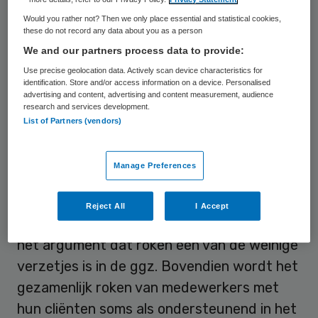
buitenproportioneel veel gerookt wordt. Zo
Would you rather not? Then we only place essential and statistical cookies,
rookt 60 procent van mensen met
these do not record any data about you as a person
We and our partners process data to provide:
schizofrenie, terwijl de algemene bevolking
Use precise geolocation data. Actively scan device characteristics for
rond de 20 procent dagelijkse rokers telt.
identification. Store and/or access information on a device. Personalised
Daar komt nog bij dat de werking van veel
advertising and content, advertising and content measurement, audience
research and services development.
voorgeschreven medicijnen negatief
List of Partners (vendors)
beïnvloed wordt door het roken.
Manage Preferences
Cliëntcontact
Reject All
I Accept
Roken in de ggz wordt vaak vergoelijkt met
het argument dat roken één van de weinige
verzetjes is in de ggz. Bovendien wordt het
gezamenlijk roken van medewerkers met
hun cliënten soms als ondersteunend in het