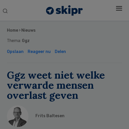
Search
this
Secondary
website
Sidebar
Home
›
Nieuws
Thema:
Ggz
Opslaan
Reageer nu
Delen
Ggz weet niet welke
verwarde mensen
overlast geven
Frits Baltesen