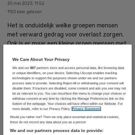
25 mei 2023
,
11:52
1150 keer gelezen
Het is onduidelijk welke groepen mensen
met verward gedrag voor overlast zorgen.
Ook is er maar een kleine groep mensen met
ingewikkelde psychische problemen die
We Care About Your Privacy
herhaaldelijk hinder veroorzaakt, zegt de
We and our
887
partners store and access personal data, like browsing data
beroepsvereniging de Nederlandse ggz.
or unique identifiers, on your device. Selecting I Accept enables tracking
technologies to support the purposes shown under we and our partners
process data to provide. Selecting Reject All or withdrawing your consent will
disable them. If trackers are disabled, some content and ads you see may not
De organisatie benadrukt dat de
be as relevant to you. You can resurface this menu to change your choices or
withdraw consent at any time by clicking the Manage Preferences link on the
recordstijging van het aantal meldingen
van
bottom of the webpage. Your choices will have effect within our Website. For
overlast door verwarde personen het
more details, refer to our Privacy Policy.
Privacy Statement
afgelopen jaar niets zegt over een
Would you rather not? Then we only place essential and statistical cookies,
these do not record any data about you as a person
eventuele stijging van het aantal verwarde
We and our partners process data to provide: