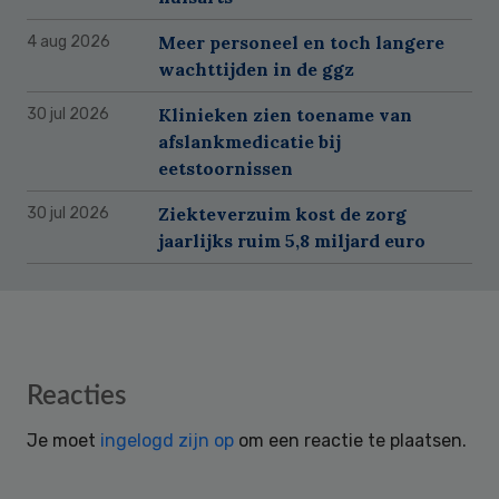
Meer personeel en toch langere
4 aug 2026
wachttijden in de ggz
Klinieken zien toename van
30 jul 2026
afslankmedicatie bij
eetstoornissen
Ziekteverzuim kost de zorg
30 jul 2026
jaarlijks ruim 5,8 miljard euro
Reader
Reacties
Interactions
Je moet
ingelogd zijn op
om een reactie te plaatsen.