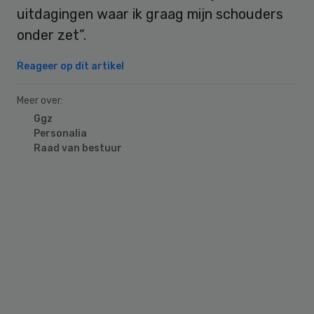
uitdagingen waar ik graag mijn schouders
onder zet”.
Reageer op dit artikel
Meer over:
Ggz
Personalia
Raad van bestuur
Primary
Sidebar