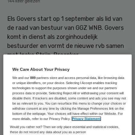
144 keer gelezen
Els Govers start op 1 september als lid van
de raad van bestuur van GGZ WNB. Govers
komt in dienst als zorginhoudelijk
bestuurder en vormt de nieuwe rvb samen
met Ineke Strijp-Braanker.
Dat meldt GGZ Westelijk Noord-Brabant
We Care About Your Privacy
(GGZ WNB) op 4 juni
. Els Govers (1959) is
We and our
889
partners store and access personal data, like browsing data
or unique identifiers, on your device. Selecting I Accept enables tracking
klinisch-psycholoog en jurist
technologies to support the purposes shown under we and our partners
process data to provide. Selecting Reject All or withdrawing your consent will
gezondheidsrecht.
disable them. If trackers are disabled, some content and ads you see may not
be as relevant to you. You can resurface this menu to change your choices or
withdraw consent at any time by clicking the Manage Preferences link on the
bottom of the webpage. Your choices will have effect within our Website. For
Tweehoofdig
more details, refer to our Privacy Policy.
Privacy Statement
Would you rather not? Then we only place essential and statistical cookies,
GGZ WNB is een aanbieder van
these do not record any data about you as a person