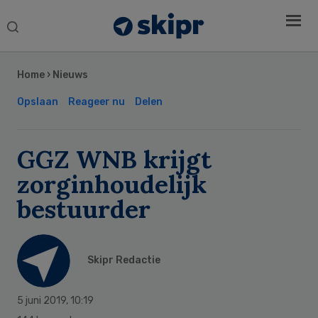
Search
this
Secondary
website
Sidebar
Home
›
Nieuws
Opslaan
Reageer nu
Delen
GGZ WNB krijgt
zorginhoudelijk
bestuurder
Skipr Redactie
5 juni 2019
,
10:19