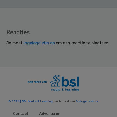
Reader
Reacties
Interactions
Je moet
ingelogd zijn op
om een reactie te plaatsen.
© 2026 | BSL Media & Learning
, onderdeel van
Springer Nature
Contact
Adverteren