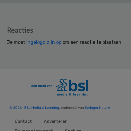
Reader
Reacties
Interactions
Je moet
ingelogd zijn op
om een reactie te plaatsen.
© 2026 | BSL Media & Learning
, onderdeel van
Springer Nature
Contact
Adverteren