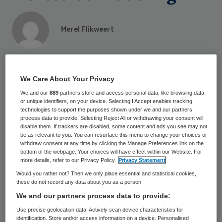
Merel Flikweert
16 mei 2023
,
11:16
484 keer gelezen
We Care About Your Privacy
Gijs de Vries treedt per 1 juni toe tot de
We and our
889
partners store and access personal data, like browsing data
or unique identifiers, on your device. Selecting I Accept enables tracking
raad van toezicht van Slachtofferhulp
technologies to support the purposes shown under we and our partners
process data to provide. Selecting Reject All or withdrawing your consent will
Nederland en Perspectief
disable them. If trackers are disabled, some content and ads you see may not
be as relevant to you. You can resurface this menu to change your choices or
Herstelbemiddeling.
withdraw consent at any time by clicking the Manage Preferences link on the
bottom of the webpage. Your choices will have effect within our Website. For
more details, refer to our Privacy Policy.
Privacy Statement
Hij zal binnen de raad de functie van
Would you rather not? Then we only place essential and statistical cookies,
these do not record any data about you as a person
voorzitter op zich nemen.
We and our partners process data to provide:
Use precise geolocation data. Actively scan device characteristics for
Loopbaan
identification. Store and/or access information on a device. Personalised