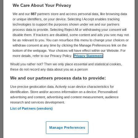
We Care About Your Privacy
Een kleine groep patiënten met coeliakie
We and our
887
partners store and access personal data, like browsing data
(glutenintolerantie) ontwikkelt een
or unique identifiers, on your device. Selecting I Accept enables tracking
technologies to support the purposes shown under we and our partners
agressieve vorm van witte bloedcelkanker.
process data to provide. Selecting Reject All or withdrawing your consent will
Onderzoekers van het Leids Universitair
disable them. If trackers are disabled, some content and ads you see may not
be as relevant to you. You can resurface this menu to change your choices or
Medisch Centrum (LUMC) hebben
withdraw consent at any time by clicking the Manage Preferences link on the
bottom of the webpage. Your choices will have effect within our Website. For
vastgesteld dat de gluten cellen van het
more details, refer to our Privacy Policy.
Privacy Statement
immuunsysteem stoffen laten produceren
Would you rather not? Then we only place essential and statistical cookies,
these do not record any data about you as a person
die kunnen bijdragen aan het ontstaan van
We and our partners process data to provide:
deze dodelijke bloedkanker.
Use precise geolocation data. Actively scan device characteristics for
identification. Store and/or access information on a device. Personalised
“Het immuunsysteem wordt alom gezien als
advertising and content, advertising and content measurement, audience
research and services development.
een bondgenoot in de strijd tegen kanker,
List of Partners (vendors)
maar blijkbaar gaat dat niet altijd op”, zegt
onderzoeksleider Jeroen van Bergen.
Manage Preferences