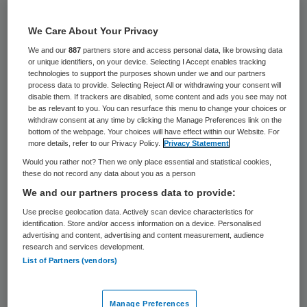
20 keer gelezen
We Care About Your Privacy
Goede communicatie heeft een positieve
We and our
887
partners store and access personal data, like browsing data
invloed op de beleving van pijn. Vooral als
or unique identifiers, on your device. Selecting I Accept enables tracking
technologies to support the purposes shown under we and our partners
een zorgverlener positieve verwachtingen
process data to provide. Selecting Reject All or withdrawing your consent will
disable them. If trackers are disabled, some content and ads you see may not
uit over het beloop van de pijn of informatie
be as relevant to you. You can resurface this menu to change your choices or
withdraw consent at any time by clicking the Manage Preferences link on the
geeft over ingrepen die een patiënt moet
bottom of the webpage. Your choices will have effect within our Website. For
ondergaan, heeft dat een gunstig effect.
more details, refer to our Privacy Policy.
Privacy Statement
Dit blijkt uit een publicatie van
Would you rather not? Then we only place essential and statistical cookies,
these do not record any data about you as a person
onderzoekers van het NIVEL in the
We and our partners process data to provide:
European Journal of Pain.
Use precise geolocation data. Actively scan device characteristics for
identification. Store and/or access information on a device. Personalised
advertising and content, advertising and content measurement, audience
Dat communicatie een effect kan hebben op
research and services development.
de gezondheid van patiënten is al langer
List of Partners (vendors)
bekend. Maar welke effecten specifieke
vormen van communicatie hebben, is nog
Manage Preferences