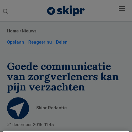
Search
this
Secondary
website
Sidebar
Home
›
Nieuws
Opslaan
Reageer nu
Delen
Goede communicatie
van zorgverleners kan
pijn verzachten
Skipr Redactie
21 december 2015
,
11:45