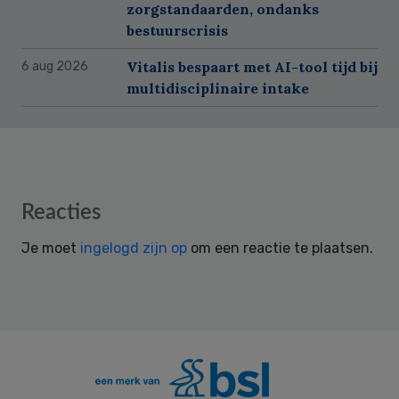
zorgstandaarden, ondanks
bestuurscrisis
Vitalis bespaart met AI-tool tijd bij
6 aug 2026
multidisciplinaire intake
Reader
Reacties
Interactions
Je moet
ingelogd zijn op
om een reactie te plaatsen.