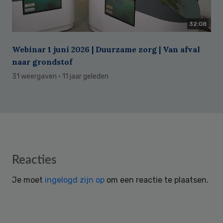
32:08
Webinar 1 juni 2026 | Duurzame zorg | Van afval
naar grondstof
31 weergaven
· 11 jaar geleden
Reader
Reacties
Interactions
Je moet
ingelogd zijn op
om een reactie te plaatsen.