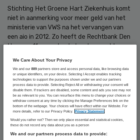
Stichting Het Groene Hart Ziekenhuis komt
niet in aanmerking voor meer geld van het
ministerie van VWS na het vervangen van
een aio in 2012. Zo heeft de Rechtbank Den
Haag op 11 augustus bekend gemaakt.
We Care About Your Privacy
Het Goudse ziekenhuis sleepte het
We and our
889
partners store and access personal data, like browsing data
ministerie in juli voor de rechter omdat het
or unique identifiers, on your device. Selecting I Accept enables tracking
meende recht te hebben op de vergoeding
technologies to support the purposes shown under we and our partners
process data to provide. Selecting Reject All or withdrawing your consent will
van een extra aio-plek op de opleiding
disable them. If trackers are disabled, some content and ads you see may not
be as relevant to you. You can resurface this menu to change your choices or
obstetrie en gynaecologie.
withdraw consent at any time by clicking the Manage Preferences link on the
bottom of the webpage. Your choices will have effect within our Website. For
more details, refer to our Privacy Policy.
Privacy Statement
LUMC
Would you rather not? Then we only place essential and statistical cookies,
these do not record any data about you as a person
We and our partners process data to provide:
Het ziekenhuis in Gouda heeft een aio