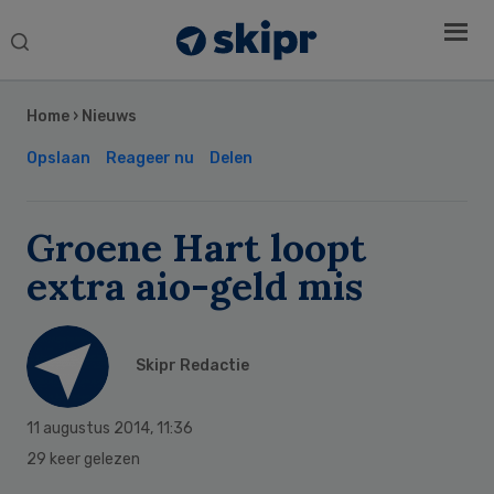
Search
this
Secondary
website
Sidebar
Home
›
Nieuws
Opslaan
Reageer nu
Delen
Groene Hart loopt
extra aio-geld mis
Skipr Redactie
11 augustus 2014
,
11:36
29 keer gelezen