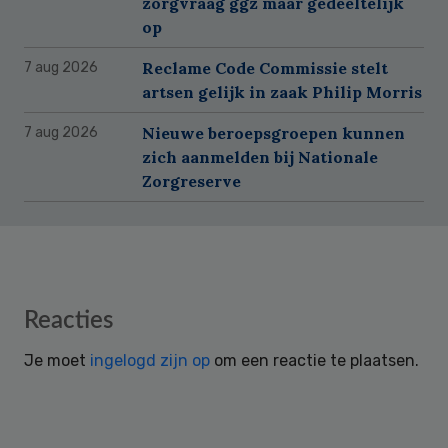
zorgvraag ggz maar gedeeltelijk
op
Reclame Code Commissie stelt
7 aug 2026
artsen gelijk in zaak Philip Morris
Nieuwe beroepsgroepen kunnen
7 aug 2026
zich aanmelden bij Nationale
Zorgreserve
Reader
Reacties
Interactions
Je moet
ingelogd zijn op
om een reactie te plaatsen.