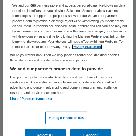
32 keer gelezen
We and our
889
partners store and access personal data, like browsing data
or unique identifiers, on your device. Selecting I Accept enables tracking
technologies to support the purposes shown under we and our partners
Mensen die dagelijks vijf stuks groente en
process data to provide. Selecting Reject All or withdrawing your consent will
fruit eten, hebben een kleinere kans op
disable them. If trackers are disabled, some content and ads you see may not
be as relevant to you. You can resurface this menu to change your choices or
mondholtekanker dan mensen die niet of
withdraw consent at any time by clicking the Manage Preferences link on the
bottom of the webpage. Your choices will have effect within our Website. For
nauwelijks groente en fruit eten. Het gaat
more details, refer to our Privacy Policy.
Privacy Statement
om echte voeding en niet om supplementen.
Would you rather not? Then we only place essential and statistical cookies,
these do not record any data about you as a person
Dat blijkt uit twee studies waarbij de
We and our partners process data to provide:
gegevens zijn geanalyseerd van ruim
Use precise geolocation data. Actively scan device characteristics for
120.000 Nederlanders tussen de 55 en 69
identification. Store and/or access information on a device. Personalised
advertising and content, advertising and content measurement, audience
jaar, die sinds 1986 zijn gevolgd.
research and services development.
List of Partners (vendors)
Dat het eten van groente en fruit goed is
voor de gezondheid en ziektes kan helpen
Manage Preferences
voorkomen, is al langer bekend. Maar nu is
er ook wetenschappelijk bewijs dat het
Reject All
I Accept