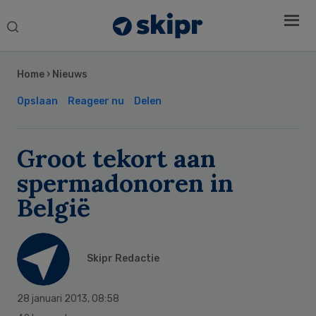
Search
this
Secondary
website
Sidebar
Home
›
Nieuws
Opslaan
Reageer nu
Delen
Groot tekort aan
spermadonoren in
België
Skipr Redactie
28 januari 2013
,
08:58