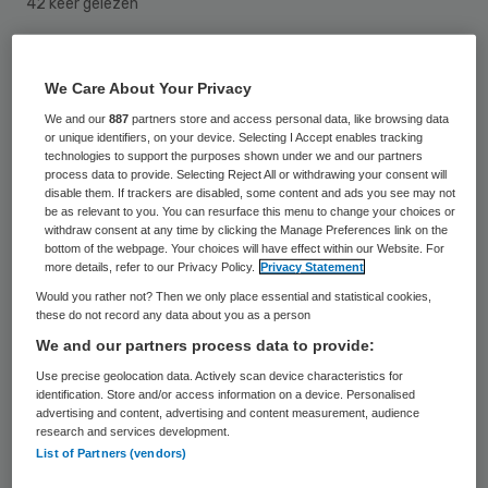
42 keer gelezen
België kampt met een groot tekort aan
We Care About Your Privacy
spermadonoren, meldde het Centrum voor
We and our
887
partners store and access personal data, like browsing data
Reproductieve Geneeskunde (CRG) vrijdag.
or unique identifiers, on your device. Selecting I Accept enables tracking
technologies to support the purposes shown under we and our partners
De vraag is groter dan het aanbod, onder
process data to provide. Selecting Reject All or withdrawing your consent will
meer door een toegenomen vraag van
disable them. If trackers are disabled, some content and ads you see may not
be as relevant to you. You can resurface this menu to change your choices or
lesbische koppels.
withdraw consent at any time by clicking the Manage Preferences link on the
bottom of the webpage. Your choices will have effect within our Website. For
more details, refer to our Privacy Policy.
Privacy Statement
Nederland
Would you rather not? Then we only place essential and statistical cookies,
these do not record any data about you as a person
We and our partners process data to provide:
Een andere reden is dat vrouwen met een
Use precise geolocation data. Actively scan device characteristics for
kinderwens uit Nederland en Frankrijk naar
identification. Store and/or access information on a device. Personalised
advertising and content, advertising and content measurement, audience
België komen voor een inseminatie. In
research and services development.
Frankrijk hebben lesbische koppels en
List of Partners (vendors)
alleenstaande vrouwen geen recht op