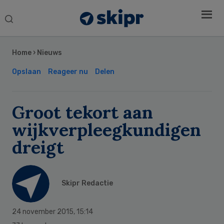
Search
this
Secondary
website
Sidebar
Home
›
Nieuws
Opslaan
Reageer nu
Delen
Groot tekort aan
wijkverpleegkundigen
dreigt
Skipr Redactie
24 november 2015
,
15:14