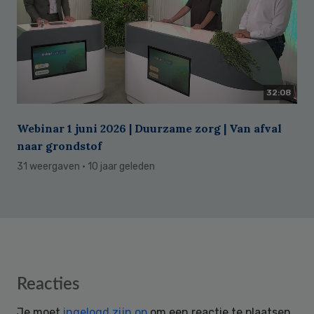
32:08
Webinar 1 juni 2026 | Duurzame zorg | Van afval
naar grondstof
31 weergaven
· 10 jaar geleden
Reader
Reacties
Interactions
Je moet
ingelogd zijn op
om een reactie te plaatsen.