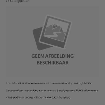
77 keer gelezen
21.11.2011 ÄZ Online: Homecare - oft unverzichtbar. © goodluz / fotolia
Closeup of nurse checking senior woman blood pressure Publikationsname
/ Publikationsnummer / E-Tag TT.MM.JJJJ (optional)