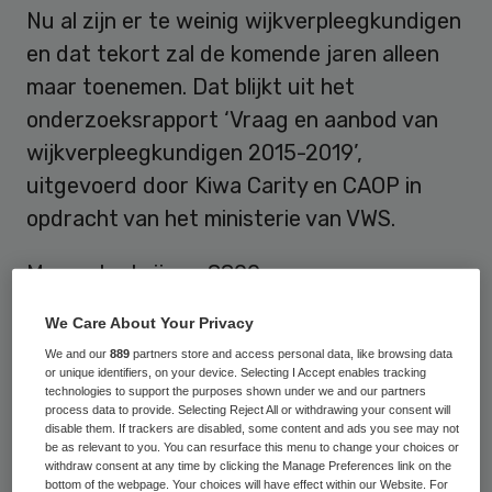
Nu al zijn er te weinig wijkverpleegkundigen
en dat tekort zal de komende jaren alleen
maar toenemen. Dat blijkt uit het
onderzoeksrapport ‘Vraag en aanbod van
wijkverpleegkundigen 2015-2019’,
uitgevoerd door Kiwa Carity en CAOP in
opdracht van het ministerie van VWS.
Momenteel zijn er 8800
wijkverpleegkundigen werkzaam. In 2019
We Care About Your Privacy
zijn er tussen de 10.000 en 13.500 hbo-V’ers
We and our
889
partners store and access personal data, like browsing data
nodig die als wijkverpleegkundigen in de
or unique identifiers, on your device. Selecting I Accept enables tracking
technologies to support the purposes shown under we and our partners
thuiszorg werken. Gezien de grote vraag
process data to provide. Selecting Reject All or withdrawing your consent will
disable them. If trackers are disabled, some content and ads you see may not
naar wijkverpleegkundigen betekent dat er
be as relevant to you. You can resurface this menu to change your choices or
op dit momenteel al een tekort is van 4
withdraw consent at any time by clicking the Manage Preferences link on the
bottom of the webpage. Your choices will have effect within our Website. For