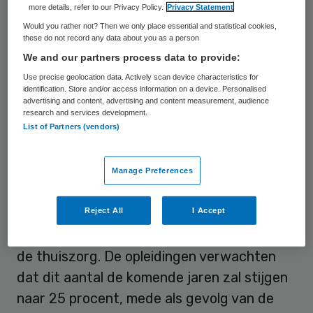
procent (350 wijkverpleegkundigen). In
more details, refer to our Privacy Policy.
Privacy Statement
2016 zal dit naar verwachting, ondanks de
Would you rather not? Then we only place essential and statistical cookies,
these do not record any data about you as a person
instroom vanuit onderwijs, oplopen tot een
We and our partners process data to provide:
tekort van ongeveer 1.000 hbo-
Use precise geolocation data. Actively scan device characteristics for
verpleegkundigen, zo stelt het
onderzoek
.
identification. Store and/or access information on a device. Personalised
advertising and content, advertising and content measurement, audience
research and services development.
List of Partners (vendors)
Scholing
Om de tekorten te beperken zijn al
Manage Preferences
verschillende trajecten ingezet. Van de
Reject All
I Accept
hbo-verpleegkundigen die opgeleid worden,
maakt ongeveer 16 procent een keuze voor
de thuiszorg. De opleidingen verwachten
dat dit aantal de komende jaren zal stijgen
naar 25 procent, mede als gevolg van de