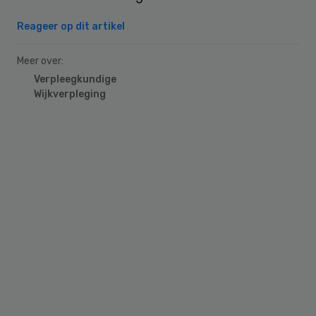
Reageer op dit artikel
Meer over:
Verpleegkundige
Wijkverpleging
Primary
Sidebar