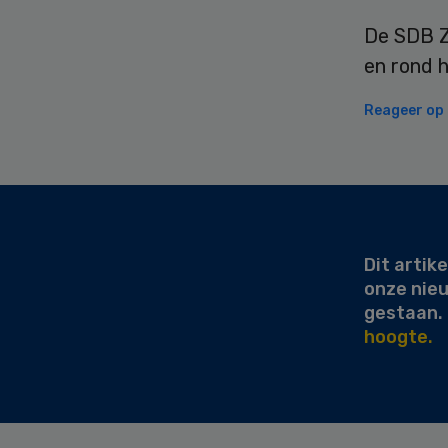
De SDB Z
en rond 
Reageer op d
Secondary
Sidebar
Dit artike
onze nie
gestaan.
hoogte.