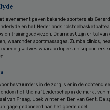
lyde
het evenement geven bekende sporters als Gerard 
anderlyde en het Nederlands rolstoelbasketbalte
 en trainingsadviezen. Daarnaast zijn er tal van
ten, waaronder sportmassages, Zumba clinics, hea
n voedingsadvies waaraan lopers en supporters 
n.
s
voor bestuurders in de zorg is er in de ochtend e
rondom het thema ‘Leiderschap in de markt van m
ael van Praag, Loek Winter en Ben van Gent. De s
un gage gedoneerd aan het goede doel.