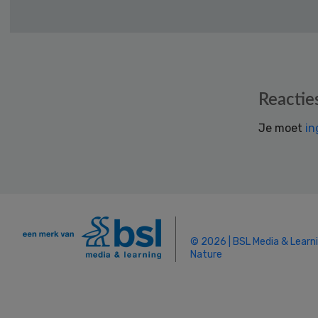
Reader
Reactie
Interactions
Je moet
in
© 2026 | BSL Media & Learn
Nature