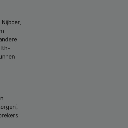
Nijboer,
am
 andere
lth-
kunnen
en
orgen’,
prekers