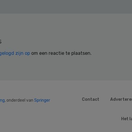
s
gelogd zijn op
om een reactie te plaatsen.
Contact
Advertere
ing
, onderdeel van
Springer
Het l