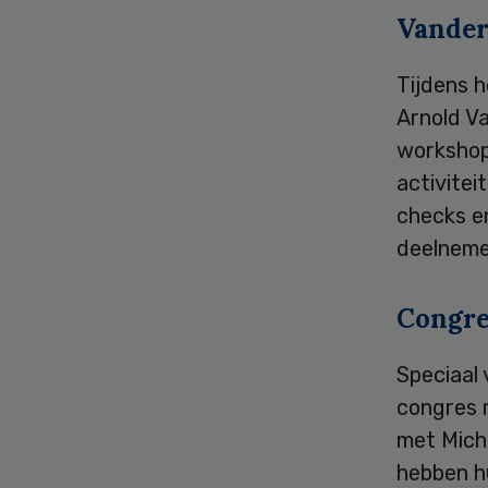
Vander
Tijdens 
Arnold V
workshops
activitei
checks e
deelneme
Congre
Speciaal 
congres 
met Mich
hebben h