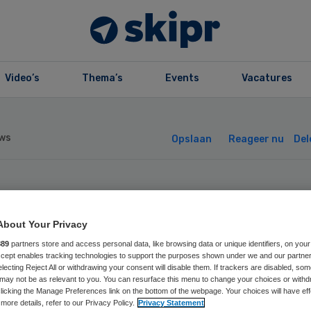
Video’s
Thema’s
Events
Vacatures
ws
Opslaan
Reageer nu
Del
te belangstellin
About Your Privacy
or SDB
889
partners store and access personal data, like browsing data or unique identifiers, on your
Accept enables tracking technologies to support the purposes shown under we and our partne
electing Reject All or withdrawing your consent will disable them. If trackers are disabled, so
rgmarathon
may not be as relevant to you. You can resurface this menu to change your choices or withd
licking the Manage Preferences link on the bottom of the webpage. Your choices will have eff
more details, refer to our Privacy Policy.
Privacy Statement