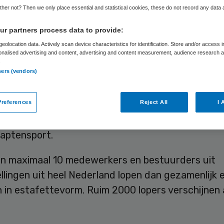
her not? Then we only place essential and statistical cookies, these do not record any data
r partners process data to provide:
Skipr Redactie
7 september 2012
,
07:39
67 keer gelezen
eolocation data. Actively scan device characteristics for identification. Store and/or access 
onalised advertising and content, advertising and content measurement, audience research 
.
ners (vendors)
 250 teams uit de zorgsector hebben zich aange
B Zorgmarathon op 21 september 2012. Met dit
ntal teams verwacht organisator SDB Groep ron
references
Reject All
I 
uro op te halen voor het goede doel, Fonds
aptensport.
n maximaal 10 medewerkers en bestuurders uit
llingen uit heel Nederland lopen dan gezamenlijk 
 in estafettevorm. Ruim 2000 lopers verschijnen