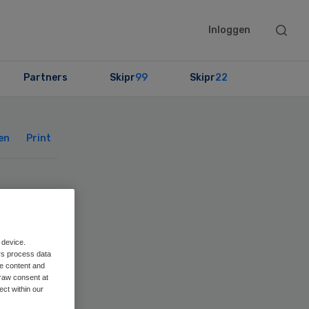
Searc
Inloggen
this
websit
Partners
Skipr
99
Skipr
22
Primary
Sidebar
en
Print
g
 device.
rs process data
me content and
raw consent at
ect within our