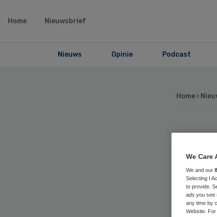
Home
Nieuwsbrief
Nieuws
Opinie
Podcast
Home
›
Nieu
Gro
We Care 
vo
We and our
Selecting I 
to provide. S
Zo
ads you see 
any time by c
Website. For 