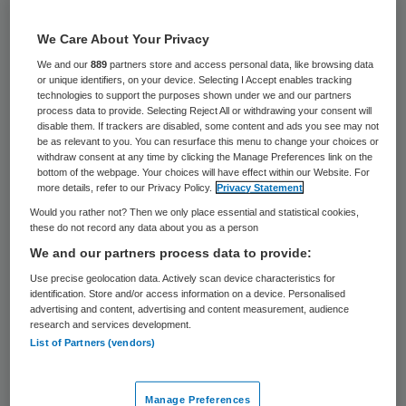
We Care About Your Privacy
13 december 2024
,
09:22
We and our
889
partners store and access personal data, like browsing data
323 keer gelezen
or unique identifiers, on your device. Selecting I Accept enables tracking
technologies to support the purposes shown under we and our partners
Amsterdam, Rotterdam, Den Haag en
process data to provide. Selecting Reject All or withdrawing your consent will
disable them. If trackers are disabled, some content and ads you see may not
Utrecht (de G4) zijn blij met de extra
be as relevant to you. You can resurface this menu to change your choices or
financiële steun die is vrijgemaakt om de
withdraw consent at any time by clicking the Manage Preferences link on the
bottom of the webpage. Your choices will have effect within our Website. For
vaccinatiegraad in steden te verhogen. De
more details, refer to our Privacy Policy.
Privacy Statement
Tweede Kamer stemde gisteren voor het
Would you rather not? Then we only place essential and statistical cookies,
these do not record any data about you as a person
vrijmaken van 7 miljoen euro voor kleine
We and our partners process data to provide:
campagnes in stadswijken om kinderen te
Use precise geolocation data. Actively scan device characteristics for
laten inenten.
identification. Store and/or access information on a device. Personalised
advertising and content, advertising and content measurement, audience
research and services development.
List of Partners (vendors)
De vier grote steden vinden dat nodig,
omdat steeds minder ouders hun kinderen
Manage Preferences