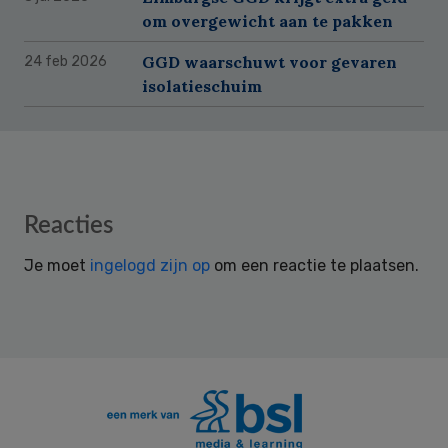
om overgewicht aan te pakken
GGD waarschuwt voor gevaren
24 feb 2026
isolatieschuim
Reader
Reacties
Interactions
Je moet
ingelogd zijn op
om een reactie te plaatsen.