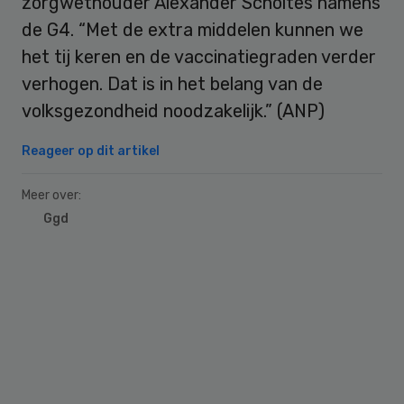
zorgwethouder Alexander Scholtes namens
de G4. “Met de extra middelen kunnen we
het tij keren en de vaccinatiegraden verder
verhogen. Dat is in het belang van de
volksgezondheid noodzakelijk.” (ANP)
Reageer op dit artikel
Meer over:
Ggd
Primary
Sidebar