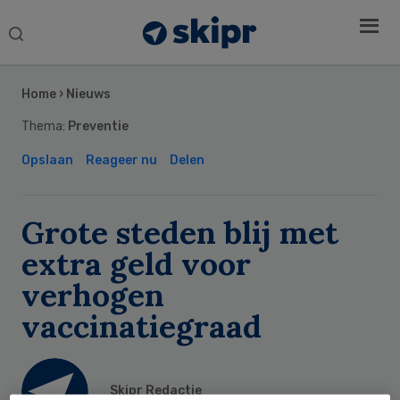
Search
this
Secondary
website
Sidebar
Home
›
Nieuws
Thema:
Preventie
Opslaan
Reageer nu
Delen
Grote steden blij met
extra geld voor
verhogen
vaccinatiegraad
Skipr Redactie