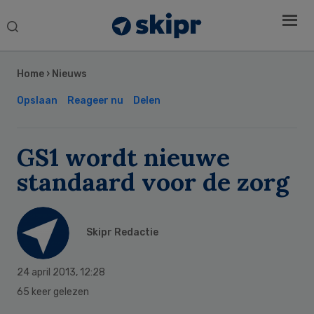
Search
this
Secondary
website
Sidebar
Home
›
Nieuws
Opslaan
Reageer nu
Delen
GS1 wordt nieuwe
standaard voor de zorg
Skipr Redactie
24 april 2013
,
12:28
65 keer gelezen