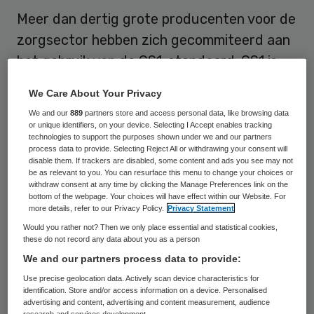
Meer dan dertig grote producenten voor de
zorgsector hebben zich gecommiteerd aan
het gebruik van de GS1-standaard. GS1 is
een uniforme barcode, die het voor
We Care About Your Privacy
iedereen in de keten mogelijk maakt de
We and our
889
partners store and access personal data, like browsing data
herkomst van producten te herleiden. Dat
or unique identifiers, on your device. Selecting I Accept enables tracking
technologies to support the purposes shown under we and our partners
meldt GS1 Nederland in een persbericht.
process data to provide. Selecting Reject All or withdrawing your consent will
disable them. If trackers are disabled, some content and ads you see may not
be as relevant to you. You can resurface this menu to change your choices or
Uit een
rapport van Mc Kinsey
bleek dat het
withdraw consent at any time by clicking the Manage Preferences link on the
bottom of the webpage. Your choices will have effect within our Website. For
gebruik van zon uniforme barcode de
more details, refer to our Privacy Policy.
Privacy Statement
kwaliteit en veiligheid van de zorg vergroot
Would you rather not? Then we only place essential and statistical cookies,
en bovendien leidt tot een substantiële
these do not record any data about you as a person
We and our partners process data to provide:
verlaging van de kosten. Wereldwijd zou het
Use precise geolocation data. Actively scan device characteristics for
systeem tot 43.000 levens kunnen redden
identification. Store and/or access information on a device. Personalised
en 1,4 mensen een handicap kunnen
advertising and content, advertising and content measurement, audience
research and services development.