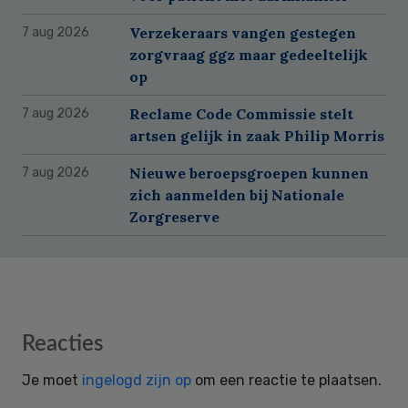
Verzekeraars vangen gestegen
7 aug 2026
zorgvraag ggz maar gedeeltelijk
op
Reclame Code Commissie stelt
7 aug 2026
artsen gelijk in zaak Philip Morris
Nieuwe beroepsgroepen kunnen
7 aug 2026
zich aanmelden bij Nationale
Zorgreserve
Reader
Reacties
Interactions
Je moet
ingelogd zijn op
om een reactie te plaatsen.