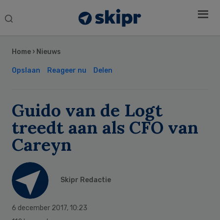
Search
this
Secondary
website
Sidebar
Home
›
Nieuws
Opslaan
Reageer nu
Delen
Guido van de Logt
treedt aan als CFO van
Careyn
Skipr Redactie
6 december 2017
,
10:23