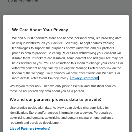
112 keer gelezen
De raad van toezicht van Careyn heeft
Guido van de Logt per 1 februari 2018
We Care About Your Privacy
benoemd als CFO. Hij zal samen met Marco
We and our
887
partners store and access personal data, like browsing data
Meerdink (CEO) de raad van bestuur van de
or unique identifiers, on your device. Selecting I Accept enables tracking
technologies to support the purposes shown under we and our partners
organisatie vormen.
process data to provide. Selecting Reject All or withdrawing your consent will
disable them. If trackers are disabled, some content and ads you see may not
be as relevant to you. You can resurface this menu to change your choices or
Guido van de Logt is een ervaren
withdraw consent at any time by clicking the Manage Preferences link on the
bottom of the webpage. Your choices will have effect within our Website. For
bestuurder in de zorg. Opgeleid als
more details, refer to our Privacy Policy.
Privacy Statement
accountant bekleedde hij tal van functies
Would you rather not? Then we only place essential and statistical cookies,
these do not record any data about you as a person
als bestuurder van revalidatieklinieken en
We and our partners process data to provide:
een ziekenhuis en bij VVT-instellingen. De
Use precise geolocation data. Actively scan device characteristics for
afgelopen jaren was hij bestuurder van
identification. Store and/or access information on a device. Personalised
advertising and content, advertising and content measurement, audience
Livio, een geïntegreerde VVT-organisatie in
research and services development.
het oosten van Nederland.
List of Partners (vendors)