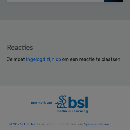
Reader
Reacties
Interactions
Je moet
ingelogd zijn op
om een reactie te plaatsen.
© 2026 | BSL Media & Learning
, onderdeel van
Springer Nature