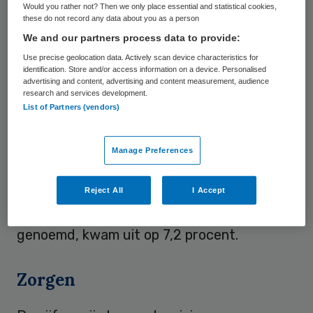
Would you rather not? Then we only place essential and statistical cookies,
these do not record any data about you as a person
We and our partners process data to provide:
beeld: treety/Stock.adobe.com
Use precise geolocation data. Actively scan device characteristics for
identification. Store and/or access information on a device. Personalised
advertising and content, advertising and content measurement, audience
Het gewogen gemiddelde nettoresultaat
research and services development.
kwam uit op 2,1 procent van de omzet,
List of Partners (vendors)
berekent Gupta op basis van de tot nu toe
ingeleverde jaarrekeningen. Op twee na
Manage Preferences
hebben alle ziekenhuizen de financiële
gegevens voor 1 juni gedeponeerd. Het
Reject All
I Accept
operationeel resultaat, ook wel EBITDA
genoemd, kwam uit op 7,2 procent.
Zorgen