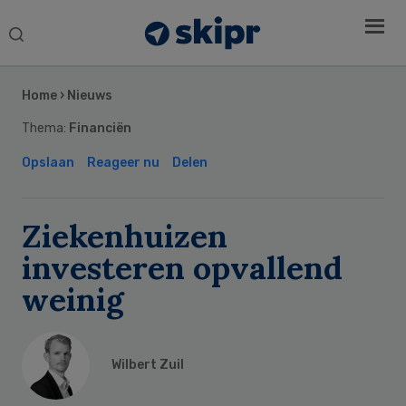
Search
this
Secondary
website
Sidebar
Home
›
Nieuws
Thema:
Financiën
Opslaan
Reageer nu
Delen
Ziekenhuizen
investeren opvallend
weinig
Wilbert Zuil