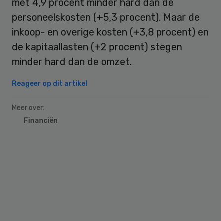
met 4,9 procent minder hard dan de
personeelskosten (+5,3 procent). Maar de
inkoop- en overige kosten (+3,8 procent) en
de kapitaallasten (+2 procent) stegen
minder hard dan de omzet.
Reageer op dit artikel
Meer over:
Financiën
Primary
Sidebar