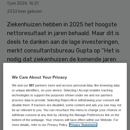
1 juni 2026
,
16:21
2332 keer gelezen
Ziekenhuizen hebben in 2025 het hoogste
nettoresultaat in jaren behaald. Maar dit is
deels te danken aan de lage investeringen,
merkt consultantsbureau Gupta op “Het is
nodig dat ziekenhuizen de komende jaren
meer investeren.”
We Care About Your Privacy
We and our
887
partners store and access personal data, like browsing data
or unique identifiers, on your device. Selecting I Accept enables tracking
technologies to support the purposes shown under we and our partners
process data to provide. Selecting Reject All or withdrawing your consent will
disable them. If trackers are disabled, some content and ads you see may not
be as relevant to you. You can resurface this menu to change your choices or
withdraw consent at any time by clicking the Manage Preferences link on the
bottom of the webpage. Your choices will have effect within our Website. For
more details, refer to our Privacy Policy.
Privacy Statement