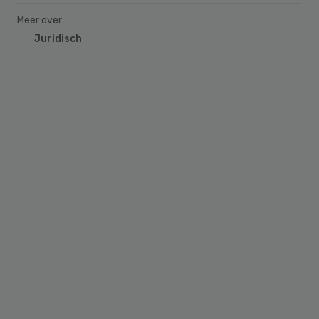
Meer over:
Juridisch
Primary
Sidebar