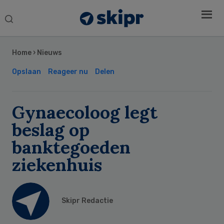
Search
this
Secondary
website
Sidebar
Home
›
Nieuws
Opslaan
Reageer nu
Delen
Gynaecoloog legt
beslag op
banktegoeden
ziekenhuis
Skipr Redactie