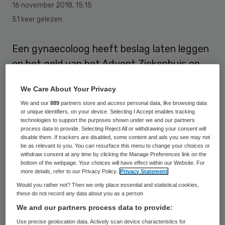
16 november 2018
,
15:15
51 keer gelezen
Een gynaecoloog heeft beslag laten leggen
op het geld van het Advent Ziekenhuis op
Curaçao. Hij hoopt zo de 76 duizend euro te
We Care About Your Privacy
krijgen die hem toekomt. De rechter heeft
We and our
889
partners store and access personal data, like browsing data
hem na een kort geding deels in het gelijk
or unique identifiers, on your device. Selecting I Accept enables tracking
technologies to support the purposes shown under we and our partners
gesteld.
process data to provide. Selecting Reject All or withdrawing your consent will
disable them. If trackers are disabled, some content and ads you see may not
be as relevant to you. You can resurface this menu to change your choices or
Dat meldt Medisch Contact op 16
withdraw consent at any time by clicking the Manage Preferences link on the
november
. De arts had eigenlijk een ton
bottom of the webpage. Your choices will have effect within our Website. For
more details, refer to our Privacy Policy.
Privacy Statement
willen hebben, maar de rechter oordeelt dat
Would you rather not? Then we only place essential and statistical cookies,
hij daar geen recht op heeft.
these do not record any data about you as a person
We and our partners process data to provide:
Use precise geolocation data. Actively scan device characteristics for