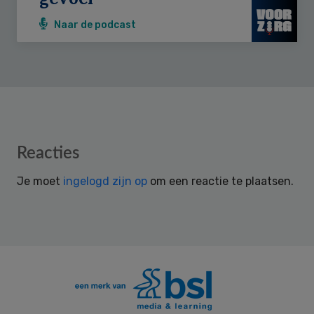
Naar de podcast
Reader
Reacties
Interactions
Je moet
ingelogd zijn op
om een reactie te plaatsen.