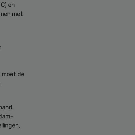
MC) en
amen met
n
j moet de
e
band.
ndam-
llingen,