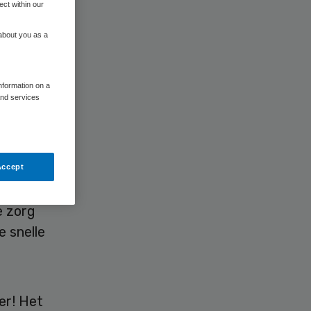
ect within our
 about you as a
ts
information on a
and services
Accept
e zorg
 snelle
er! Het