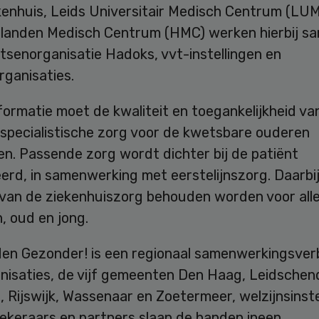
enhuis, Leids Universitair Medisch Centrum (LU
landen Medisch Centrum (HMC) werken hierbij s
tsenorganisatie Hadoks, vvt-instellingen en
rganisaties.
ormatie moet de kwaliteit en toegankelijkheid va
specialistische zorg voor de kwetsbare ouderen
n. Passende zorg wordt dichter bij de patiënt
eerd, in samenwerking met eerstelijnszorg. Daarbi
t van de ziekenhuiszorg behouden worden voor all
, oud en jong.
en Gezonder! is een regionaal samenwerkingsver
nisaties, de vijf gemeenten Den Haag, Leidsche
 Rijswijk, Wassenaar en Zoetermeer, welzijnsinste
ekeraars en partners slaan de handen ineen.