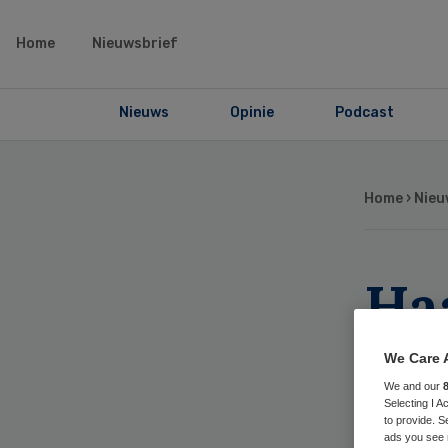
Home
Nieuwsbrief
Nieuws
Opinie
Podcast
Home
›
Nieu
Ha
tr
We Care 
We and our
vo
Selecting I 
to provide. S
ads you see 