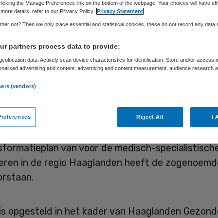
cialistische zorg
licking the Manage Preferences link on the bottom of the webpage. Your choices will have eff
more details, refer to our Privacy Policy.
Privacy Statement
her not? Then we only place essential and statistical cookies, these do not record any data
or ouderen
r partners process data to provide:
rstaat snelle toe
eolocation data. Actively scan device characteristics for identification. Store and/or access 
onalised advertising and content, advertising and content measurement, audience research 
.
ners (vendors)
Skipr Redactie
31 januari 2025
,
10:46
1531 keer gelezen
references
Reject All
I 
sformatieplan van voor de medisch-specialistisch
eren in de regio Haaglanden heeft de zogenoemde
orstaan.
 is opgesteld in het kader van Haaglanden Gezond