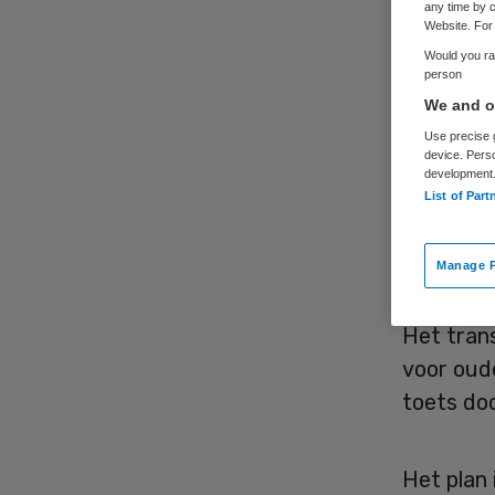
spe
any time by c
Website. For 
Would you rat
vo
person
We and ou
doo
Use precise g
device. Pers
development
List of Part
Manage P
Het tran
voor oud
toets do
Het plan