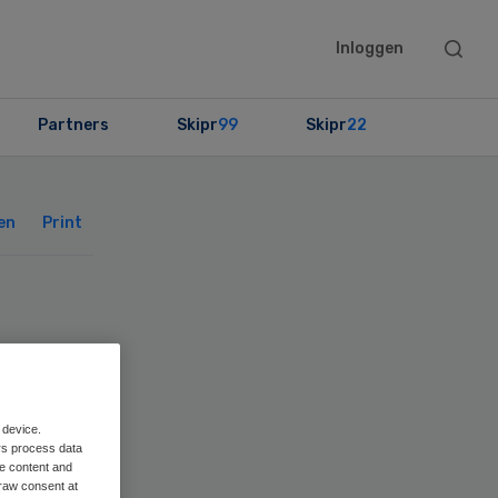
Searc
Inloggen
this
websit
Partners
Skipr
99
Skipr
22
Primary
Sidebar
en
Print
 device.
rs process data
me content and
raw consent at