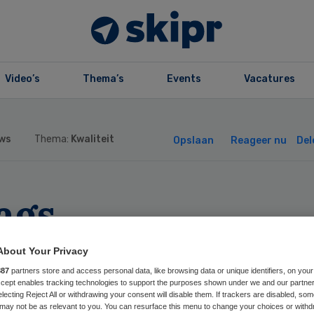
Video’s
Thema’s
Events
Vacatures
ws
Thema:
Kwaliteit
Opslaan
Reageer nu
Del
ags
ansformatieplan
About Your Privacy
887
partners store and access personal data, like browsing data or unique identifiers, on your
or medisch-
Accept enables tracking technologies to support the purposes shown under we and our partne
electing Reject All or withdrawing your consent will disable them. If trackers are disabled, so
may not be as relevant to you. You can resurface this menu to change your choices or withd