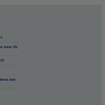
ie
n naar de
it
amen aan