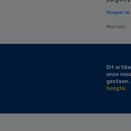
Reageer op d
Meer over:
Secondary
Sidebar
Dit artike
onze nie
gestaan.
hoogte.