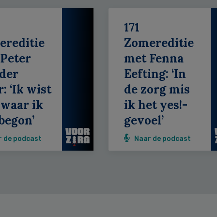
171
ereditie
Zomereditie
Peter
met Fenna
der
Eefting: ‘In
: ‘Ik wist
de zorg mis
 waar ik
ik het yes!-
begon’
gevoel’
r de podcast
Naar de podcast