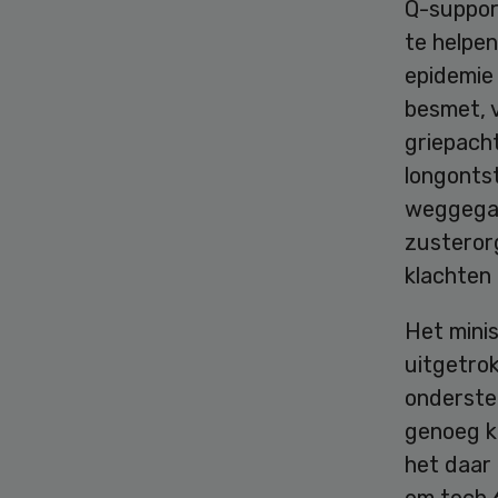
Q-suppor
te helpe
epidemie
besmet, v
griepacht
longontst
weggegaa
zusteror
klachten
Het minis
uitgetro
onderste
genoeg k
het daar