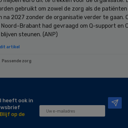
 miljoen euro uit te trekken voor de organisatie. 
rden gebruikt om zowel de zorg als de patiënten
m na 2027 zonder de organisatie verder te gaan. 
e Noord-Brabant had gevraagd om Q-support en 
 blijven steunen. (ANP)
it artikel
Passende zorg
l heeft ook in
uwsbrief
Blijf op de