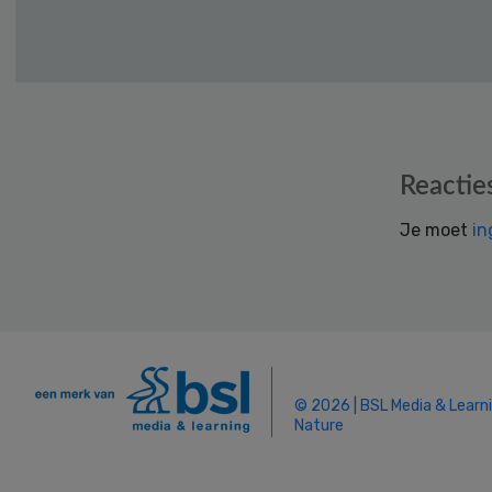
Reader
Reactie
Interactions
Je moet
in
© 2026 | BSL Media & Learn
Nature