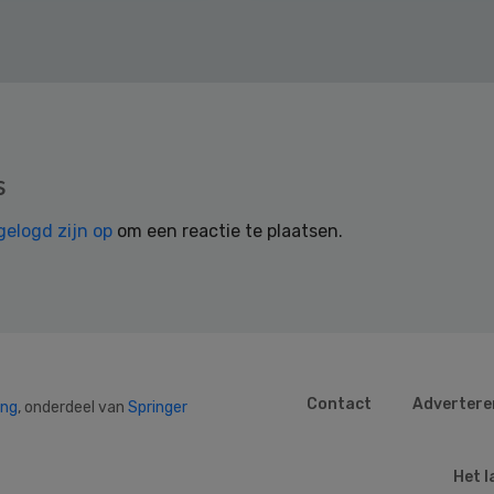
s
gelogd zijn op
om een reactie te plaatsen.
Contact
Advertere
ing
, onderdeel van
Springer
Het l