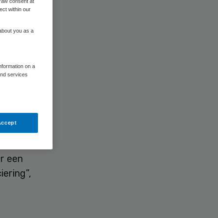
raw consent at
ect within our
 about you as a
information on a
and services
hebben
dit jaar
Accept
alsnog
er dan in
or een
iering”,