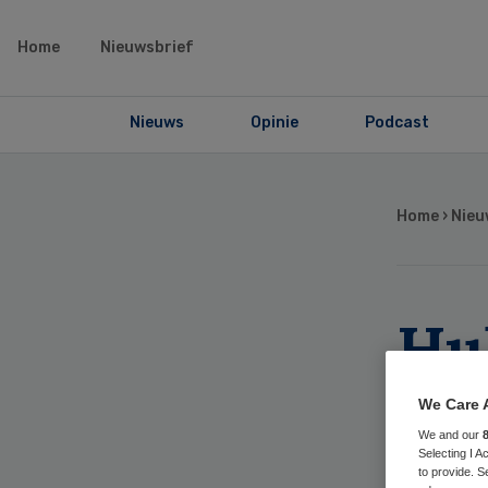
Home
Nieuwsbrief
Nieuws
Opinie
Podcast
Home
›
Nieu
Hu
me
We Care 
We and our
ch
Selecting I 
to provide. S