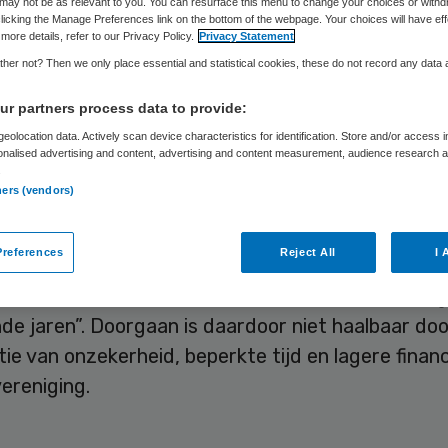
may not be as relevant to you. You can resurface this menu to change your choices or withd
pt
licking the Manage Preferences link on the bottom of the webpage. Your choices will have eff
more details, refer to our Privacy Policy.
Privacy Statement
her not? Then we only place essential and statistical cookies, these do not record any data
r partners process data to provide:
Skipr Redactie
26 juni 2026
,
09:06
1182 keer gelezen
eolocation data. Actively scan device characteristics for identification. Store and/or access 
onalised advertising and content, advertising and content measurement, audience research 
.
ners (vendors)
organisatie voor mensen die chronische klachten 
den aan een infectie, stopt er aan het einde van 
references
Reject All
I 
rganisatie achter Q-support en C-support krijgt 
de overheid, maar dat is “voor één jaar en veel lag
de jaren”. Doorgaan is daardoor niet haalbaar do
ie van onzekerheid, beperkte tijd en lagere financ
vereniging.