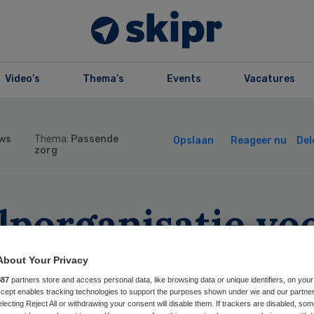
Video’s
Thema’s
Events
Vacatures
ws
Thema:
Passende
Opslaan
Reageer nu
Del
zorg
lporganisatie vo
nsen met
About Your Privacy
887
partners store and access personal data, like browsing data or unique identifiers, on your
ronische klachte
Accept enables tracking technologies to support the purposes shown under we and our partne
electing Reject All or withdrawing your consent will disable them. If trackers are disabled, so