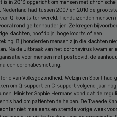
t is in 2013 opgericht om mensen met chronische
n. Nederland had tussen 2007 en 2010 de grootst
 van Q-koorts ter wereld. Tienduizenden mensen 
ooral rond geitenhouderijen. Ze kregen bijvoorbe
ige klachten, hoofdpijn, hoge koorts of een
eking. Bij honderden mensen zijn die klachten nie
n. Na de uitbraak van het coronavirus kwam er 
ganisatie voor mensen met postcovid, de aanhou
 na een coronabesmetting.
terie van Volksgezondheid, Welzijn en Sport had 
kken om Q-support en C-support volgend jaar nog
unen. Minister Sophie Hermans vond dat de regul
ennis had om patiënten te helpen. De Tweede Ka
 echter niet mee eens en stemde vorige week voor