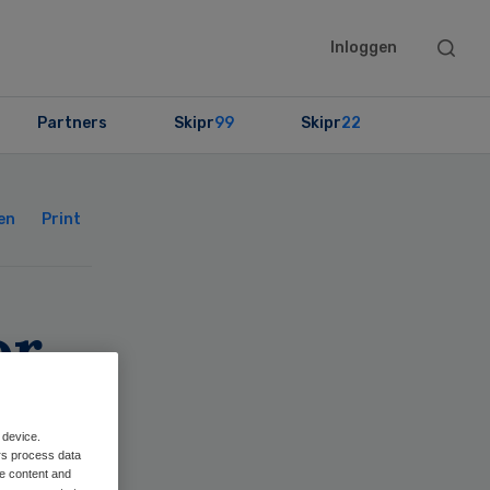
Searc
Inloggen
this
websit
Partners
Skipr
99
Skipr
22
Primary
Sidebar
en
Print
or
 device.
n
rs process data
me content and