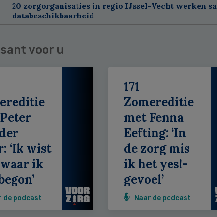
20 zorgorganisaties in regio IJssel-Vecht werken s
databeschikbaarheid
sant voor u
171
ereditie
Zomereditie
Peter
met Fenna
der
Eefting: ‘In
: ‘Ik wist
de zorg mis
 waar ik
ik het yes!-
begon’
gevoel’
r de podcast
Naar de podcast