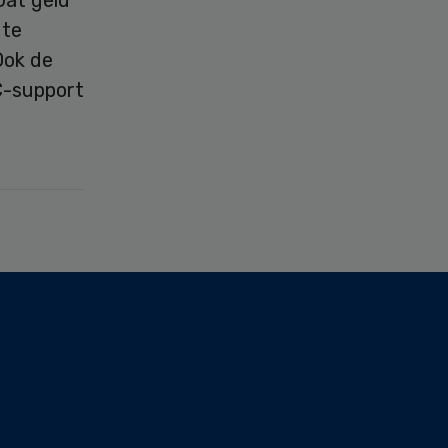
Dat geld
 te
Ook de
C-support