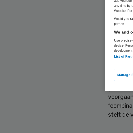
ads you see 
sto
any time by c
Website. For 
Would you rat
person
We and ou
Use precise g
device. Pers
development
List of Part
Een hulp
overgehou
Manage P
mee. De o
geld van 
voorgaan
“combinat
stelt de 