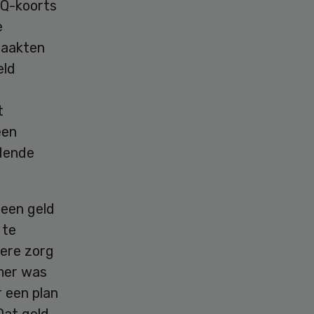
 Q-koorts
e
raakten
eld
t
een
dende
geen geld
 te
iere zorg
mer was
 een plan