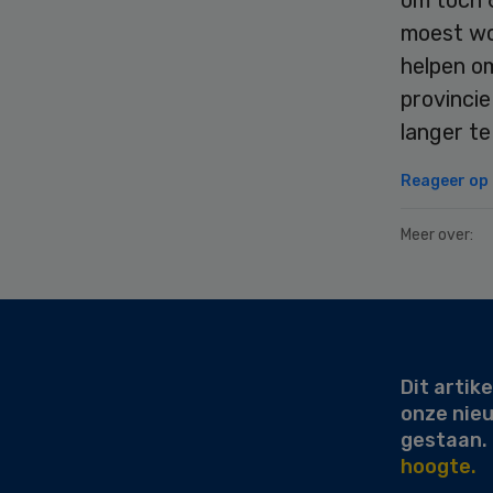
om toch 6
moest wo
helpen o
provinci
langer te
Reageer op d
Meer over:
Secondary
Sidebar
Dit artike
onze nie
gestaan.
hoogte.