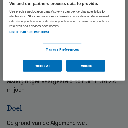
We and our partners process data to provide:
105.000 gekort, omdat enkele bestuurders
Use precise geolocation data. Actively scan device characteristics for
van Parnassia Groep B.V., waaraan Brijder
identification. Store and/or access information on a device. Personalised
advertising and content, advertising and content measurement, audience
verbonden is, topsalarissen hadden
research and services development.
ontvangen.
List of Partners (vendors)
Omdat het Haagse gemeentebestuur de
Manage Preferences
subsidie om deze reden niet mocht korten,
heeft de
Afdeling bestuursrechtspraak van
Reject All
I Accept
de Raad van State
de subsidie voor Brijder
alsnog hoger vastgesteld op ruim Euro 2.6
miljoen.
Doel
Op grond van de Algemene wet