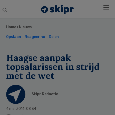
Search
this
Secondary
website
Sidebar
Home
›
Nieuws
Opslaan
Reageer nu
Delen
Haagse aanpak
topsalarissen in strijd
met de wet
Skipr Redactie
4 mei 2016
,
08:34