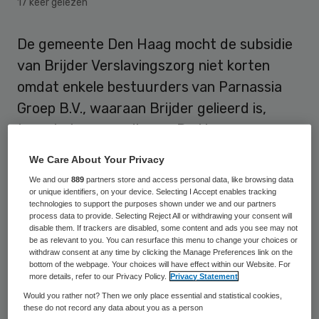
17 keer gelezen
De gemeente Den Haag mocht de subsidie
van Brijder Verslavingszorg niet korten
omdat enkele bestuurders van Parnassia
Groep B.V., waaraan Brijder gelieerd is,
topsalarissen verdienen. De Haagse
subsidieregels zijn in strijd met de wet,
We Care About Your Privacy
stelt de bestuursrechter in het geding dat
We and our
889
partners store and access personal data, like browsing data
de organisatie hebben aangespannen tegen
or unique identifiers, on your device. Selecting I Accept enables tracking
technologies to support the purposes shown under we and our partners
de gemeente.
process data to provide. Selecting Reject All or withdrawing your consent will
disable them. If trackers are disabled, some content and ads you see may not
be as relevant to you. You can resurface this menu to change your choices or
In juli 2014 stelde het gemeentebestuur de
withdraw consent at any time by clicking the Manage Preferences link on the
bottom of the webpage. Your choices will have effect within our Website. For
subsidie voor Brijder over het jaar 2012
more details, refer to our Privacy Policy.
Privacy Statement
vast op een bedrag van ruim Euro 2,5
Would you rather not? Then we only place essential and statistical cookies,
these do not record any data about you as a person
miljoen. Dat bedrag was met bijna Euro