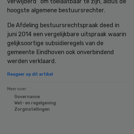
verwijderd” om toelaatbaar te zijn, aldus de
hoogste algemene bestuursrechter.
De Afdeling bestuursrechtspraak deed in
juni 2014 een vergelijkbare uitspraak waarin
gelijksoortige subsidieregels van de
gemeente Eindhoven ook onverbindend
werden verklaard.
Reageer op dit artikel
Meer over:
Governance
Wet- en regelgeving
Zorginstellingen
Primary
Sidebar