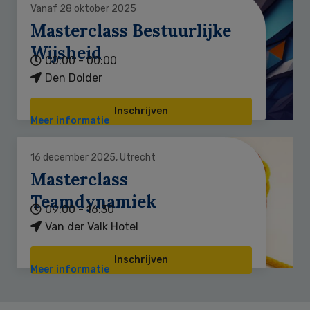
Vanaf 28 oktober 2025
Masterclass Bestuurlijke
Wijsheid
00:00 - 00:00
Den Dolder
Inschrijven
Meer informatie
16 december 2025, Utrecht
Masterclass
Teamdynamiek
09:00 - 16:30
Van der Valk Hotel
Inschrijven
Meer informatie