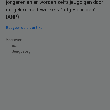
jongeren en er worden zelfs jeugdigen door
dergelijke medewerkers “uitgescholden”.
(ANP)
Reageer op dit artikel
Meer over:
IGJ
Jeugdzorg
Primary
Sidebar