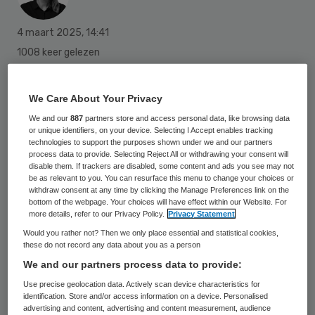
4 maart 2025
,
14:41
1008 keer gelezen
Veerkracht Jeugdhulp B.V. in Den Haag,
We Care About Your Privacy
een organisatie die intern hulp biedt aan
We and our
887
partners store and access personal data, like browsing data
jeugdigen met ingewikkelde problemen, mag
or unique identifiers, on your device. Selecting I Accept enables tracking
technologies to support the purposes shown under we and our partners
drie maanden lang geen nieuwe pupillen in
process data to provide. Selecting Reject All or withdrawing your consent will
huis nemen. Ze moet eerst orde op zaken
disable them. If trackers are disabled, some content and ads you see may not
be as relevant to you. You can resurface this menu to change your choices or
stellen, aldus de
withdraw consent at any time by clicking the Manage Preferences link on the
bottom of the webpage. Your choices will have effect within our Website. For
Inspectie Gezondheidszorg en Jeugd.
more details, refer to our Privacy Policy.
Privacy Statement
Would you rather not? Then we only place essential and statistical cookies,
these do not record any data about you as a person
Volgens de inspectie voldoet Veerkracht
We and our partners process data to provide:
niet aan de normen voor verantwoorde en
Use precise geolocation data. Actively scan device characteristics for
identification. Store and/or access information on a device. Personalised
goede jeugdhulp. De toch al zo kwetsbare
advertising and content, advertising and content measurement, audience