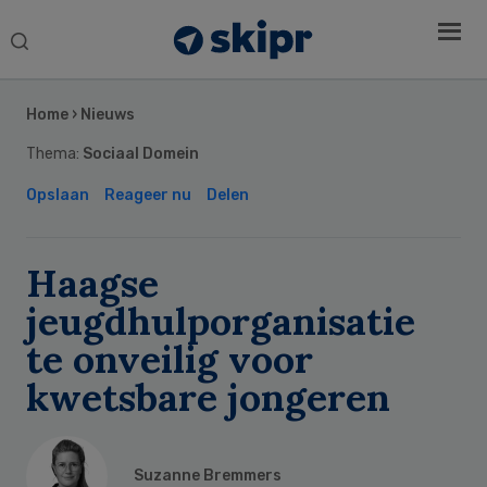
Search
this
Secondary
website
Sidebar
Home
›
Nieuws
Thema:
Sociaal Domein
Opslaan
Reageer nu
Delen
Haagse
jeugdhulporganisatie
te onveilig voor
kwetsbare jongeren
Suzanne Bremmers