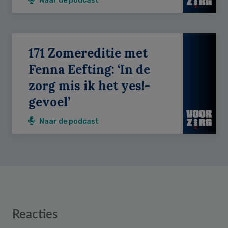
Naar de podcast
171 Zomereditie met
Fenna Eefting: ‘In de
zorg mis ik het yes!-
gevoel’
Naar de podcast
Reader
Reacties
Interactions