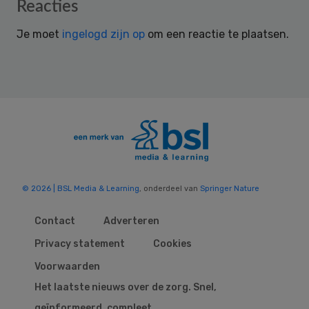
Reader
Reacties
Interactions
Je moet
ingelogd zijn op
om een reactie te plaatsen.
© 2026 | BSL Media & Learning
, onderdeel van
Springer Nature
Contact
Adverteren
Privacy statement
Cookies
Voorwaarden
Het laatste nieuws over de zorg. Snel,
geïnformeerd, compleet