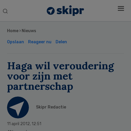
Search
this
Secondary
website
Sidebar
Home
›
Nieuws
Opslaan
Reageer nu
Delen
Haga wil veroudering
voor zijn met
partnerschap
Skipr Redactie
11 april 2012
,
12:51