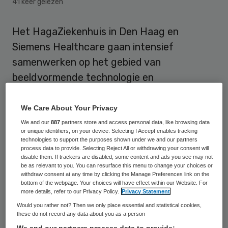
41 keer gelezen
Het HagaZiekenhuis in Den Haag en
Siemens Healthcare gaan intensief
samenwerken op het gebied van
beeldvormende technologie en
bedrijfsvoering. Met het technologisch
partnerschap, dat een duur van vijftien jaar
We Care About Your Privacy
heeft, is een bedrag van ruim 50 miljoen
We and our
887
partners store and access personal data, like browsing data
or unique identifiers, on your device. Selecting I Accept enables tracking
euro gemoeid.
technologies to support the purposes shown under we and our partners
process data to provide. Selecting Reject All or withdrawing your consent will
disable them. If trackers are disabled, some content and ads you see may not
Tijdens de contractperiode installeert en
be as relevant to you. You can resurface this menu to change your choices or
withdraw consent at any time by clicking the Manage Preferences link on the
vervangt Siemens Healthcare alle
bottom of the webpage. Your choices will have effect within our Website. For
beeldvormende medische apparatuur van
more details, refer to our Privacy Policy.
Privacy Statement
Would you rather not? Then we only place essential and statistical cookies,
het HagaZiekenhuis. Ook zorgt het
these do not record any data about you as a person
techniekconcern tegen een vaste