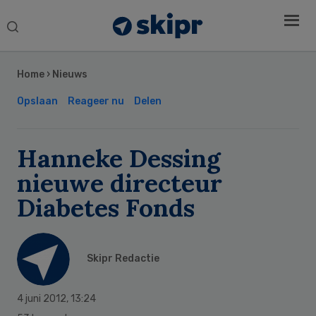
Search
this
Secondary
website
Sidebar
Home
›
Nieuws
Opslaan
Reageer nu
Delen
Hanneke Dessing
nieuwe directeur
Diabetes Fonds
Skipr Redactie
4 juni 2012
,
13:24