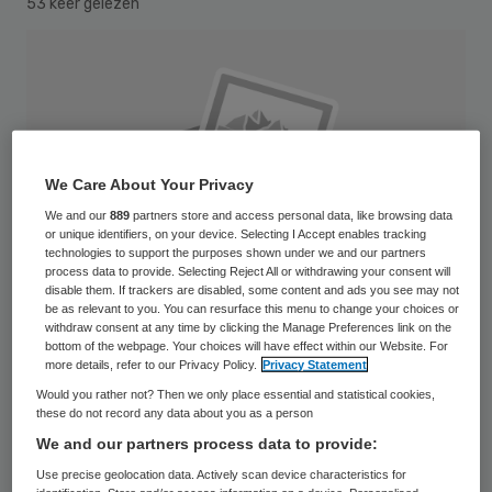
53 keer gelezen
We Care About Your Privacy
We and our
889
partners store and access personal data, like browsing data
or unique identifiers, on your device. Selecting I Accept enables tracking
technologies to support the purposes shown under we and our partners
process data to provide. Selecting Reject All or withdrawing your consent will
disable them. If trackers are disabled, some content and ads you see may not
be as relevant to you. You can resurface this menu to change your choices or
withdraw consent at any time by clicking the Manage Preferences link on the
bottom of the webpage. Your choices will have effect within our Website. For
more details, refer to our Privacy Policy.
Privacy Statement
Would you rather not? Then we only place essential and statistical cookies,
Hanneke Dessing is per 1 juni 2012 benoemd
these do not record any data about you as a person
als directeur van het Diabetes Fonds.
We and our partners process data to provide:
Dessing is al ruim zeven jaar werkzaam bij
Use precise geolocation data. Actively scan device characteristics for