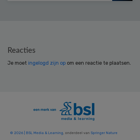
Reader
Reacties
Interactions
Je moet
ingelogd zijn op
om een reactie te plaatsen.
© 2026 | BSL Media & Learning
, onderdeel van
Springer Nature