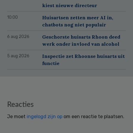
kiest nieuwe directeur
Huisartsen zetten meer AI in,
10:00
chatbots nog niet populair
Geschorste huisarts Rhoon deed
6 aug 2026
werk onder invloed van alcohol
Inspectie zet Rhoonse huisarts uit
5 aug 2026
functie
Reader
Reacties
Interactions
Je moet
ingelogd zijn op
om een reactie te plaatsen.