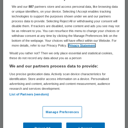
142 keer gelezen
We and our
887
partners store and access personal data, like browsing data
or unique identifiers, on your device. Selecting I Accept enables tracking
De ledenraad van Huisartsenposten Oost-
technologies to support the purposes shown under we and our partners
process data to provide. Selecting Reject All or withdrawing your consent will
Brabant heeft twee nieuwe leden van de
disable them. If trackers are disabled, some content and ads you see may not
be as relevant to you. You can resurface this menu to change your choices or
raad van toezicht benoemd. Els van der
withdraw consent at any time by clicking the Manage Preferences link on the
bottom of the webpage. Your choices will have effect within our Website. For
Wilden beheert de portefeuille ‘medisch’ en
more details, refer to our Privacy Policy.
Privacy Statement
Ellen Otte beheert de portefeuille
Would you rather not? Then we only place essential and statistical cookies,
these do not record any data about you as a person
‘datamanagement en ICT’, zo maakte de
We and our partners process data to provide:
organisatie onlangs bekend.
Use precise geolocation data. Actively scan device characteristics for
identification. Store and/or access information on a device. Personalised
Van der Wilden is director Healthcare
advertising and content, advertising and content measurement, audience
research and services development.
Providers en heeft zich in de zorg tevens
List of Partners (vendors)
ingezet als arts, directeur, bestuurder en
toezichthouder (zowel intern als extern).
Manage Preferences
Otten is directeur Service Centrum bij
ouderenzorgorganisatie Proteion en is