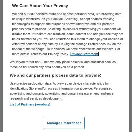
32 keer gelezen
We Care About Your Privacy
We and our
887
partners store and access personal data, like browsing data
Bij de Veilig Thuis-organisaties valt nog veel
or unique identifiers, on your device. Selecting I Accept enables tracking
technologies to support the purposes shown under we and our partners
te verbeteren. Dat concluderen de
process data to provide. Selecting Reject All or withdrawing your consent will
disable them. If trackers are disabled, some content and ads you see may not
Inspecties Jeugdzorg en Gezondheidszorg
be as relevant to you. You can resurface this menu to change your choices or
na een reeks bezoeken die deze zomer
withdraw consent at any time by clicking the Manage Preferences link on the
bottom of the webpage. Your choices will have effect within our Website. For
begon.
more details, refer to our Privacy Policy.
Privacy Statement
Would you rather not? Then we only place essential and statistical cookies,
Inmiddels hebben de inspecties tien van de
these do not record any data about you as a person
We and our partners process data to provide:
26 vestigingen van Veilig Thuis de
Use precise geolocation data. Actively scan device characteristics for
rapportages afgerond. Al deze vestigingen
identification. Store and/or access information on a device. Personalised
moeten voor het eind van dit jaar met
advertising and content, advertising and content measurement, audience
research and services development.
verbeterplannen komen, zo is te lezen op de
List of Partners (vendors)
website
Huiselijkgeweld.nl
van het
ministerie van Volksgezondheid.
Manage Preferences