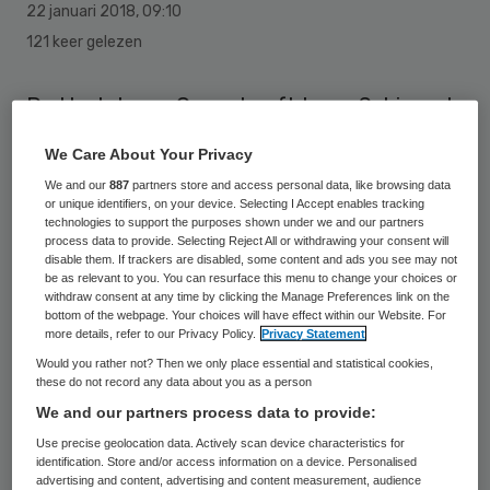
22 januari 2018
,
09:10
121 keer gelezen
De Hartekamp Groep heeft Irene Schimmel-
Verschuur benoemd tot lid van de raad van
We Care About Your Privacy
toezicht. Zij volgt Daan Boot op.
We and our
887
partners store and access personal data, like browsing data
or unique identifiers, on your device. Selecting I Accept enables tracking
Irene Schimmel is directeur van het Advies-
technologies to support the purposes shown under we and our partners
process data to provide. Selecting Reject All or withdrawing your consent will
en BegeleidingsCentrum (ABC) voor het
disable them. If trackers are disabled, some content and ads you see may not
be as relevant to you. You can resurface this menu to change your choices or
onderwijs in Amsterdam. Zij is ook
withdraw consent at any time by clicking the Manage Preferences link on the
bottom of the webpage. Your choices will have effect within our Website. For
voorzitter van de raad van toezicht bij
more details, refer to our Privacy Policy.
Privacy Statement
Junis Kinderopvang in Alphen aan den Rijn.
Would you rather not? Then we only place essential and statistical cookies,
these do not record any data about you as a person
Zij heeft vooral op het gebied van
We and our partners process data to provide:
organisatieontwikkeling en HR veel
Use precise geolocation data. Actively scan device characteristics for
ervaring. Schimmel is oprichter/ eigenaar
identification. Store and/or access information on a device. Personalised
advertising and content, advertising and content measurement, audience
geweest van Caryon Zorgregisseurs, een