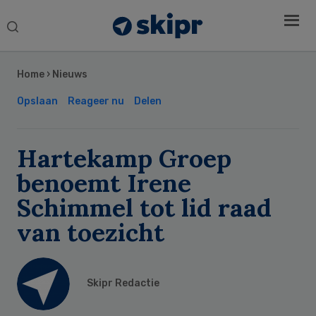
Search
this
Secondary
website
Sidebar
Home
›
Nieuws
Opslaan
Reageer nu
Delen
Hartekamp Groep
benoemt Irene
Schimmel tot lid raad
van toezicht
Skipr Redactie