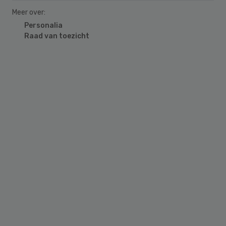
Meer over:
Personalia
Raad van toezicht
Primary
Sidebar