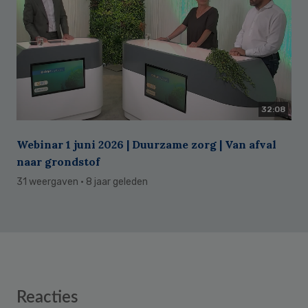
32:08
Webinar 1 juni 2026 | Duurzame zorg | Van afval
naar grondstof
31 weergaven
· 8 jaar geleden
Reader
Reacties