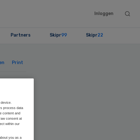
Searc
Inloggen
this
websit
Partners
Skipr
99
Skipr
22
Primary
Sidebar
en
Print
t
 device.
we
rs process data
me content and
raw consent at
ect within our
 about you as a