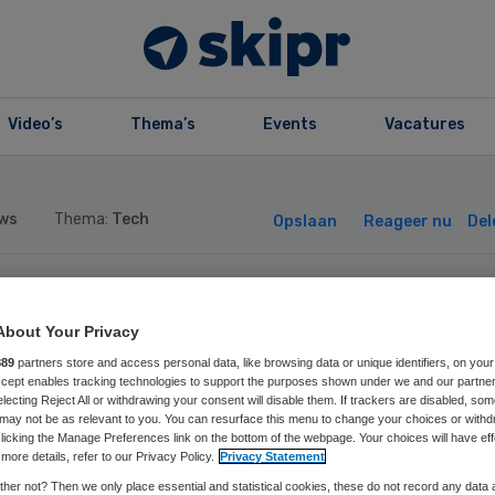
Video’s
Thema’s
Events
Vacatures
ws
Thema:
Tech
Opslaan
Reageer nu
Del
tstichting steek
About Your Privacy
889
partners store and access personal data, like browsing data or unique identifiers, on your
 miljoen in nieu
Accept enables tracking technologies to support the purposes shown under we and our partne
electing Reject All or withdrawing your consent will disable them. If trackers are disabled, so
may not be as relevant to you. You can resurface this menu to change your choices or withd
chnologie
licking the Manage Preferences link on the bottom of the webpage. Your choices will have eff
more details, refer to our Privacy Policy.
Privacy Statement
her not? Then we only place essential and statistical cookies, these do not record any data