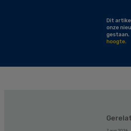
Secondary
Sidebar
Dit artike
onze nie
gestaan.
hoogte.
Gerela
7 aug 2026