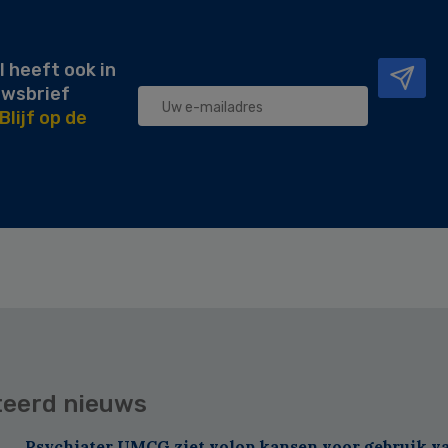
l heeft ook in
uwsbrief
Blijf op de
teerd nieuws
Psychiater UMCG ziet volop kansen voor gebruik va