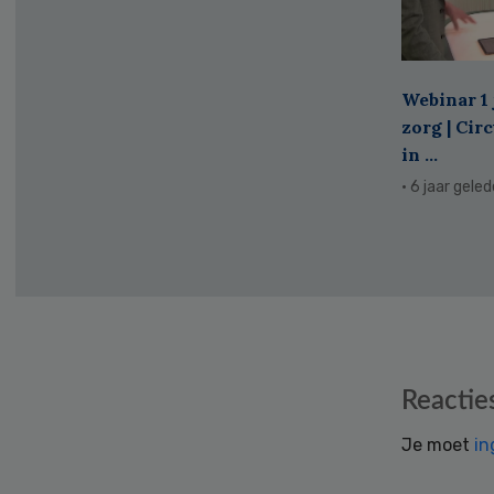
Webinar 1 
zorg | Cir
in ...
· 6 jaar gele
Reader
Reactie
Interactions
Je moet
in