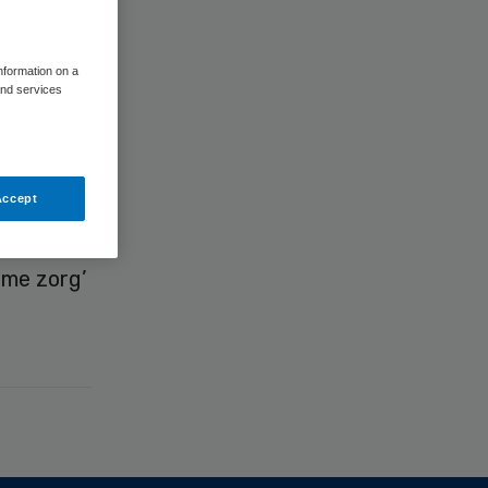
information on a
and services
ro voor
t- en
Accept
ag voor
ame zorg’