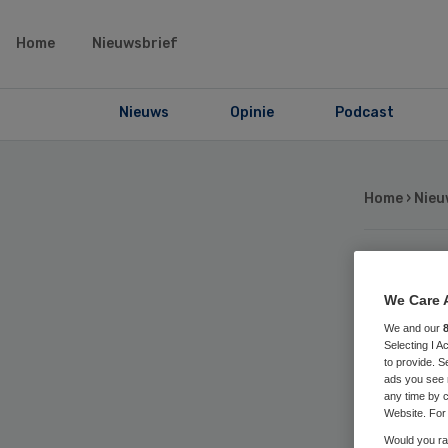
Home
Nieuwsbrief
Nieuws
Opinie
Podcast
Home
›
Nieu
Har
We Care 
We and our
2,5
Selecting I 
to provide. S
ads you see 
te
any time by c
Website. For 
Would you rat