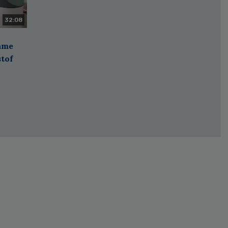
32:08
zame
stof