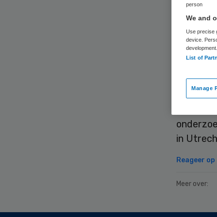
person
We and ou
Use precise g
device. Pers
development
List of Part
Zes onde
onderzoe
Manage P
vaatziekt
haar rek
onderzoe
in Utrech
Reageer op d
Meer over: