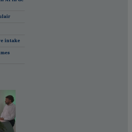
ulair
re intake
ames