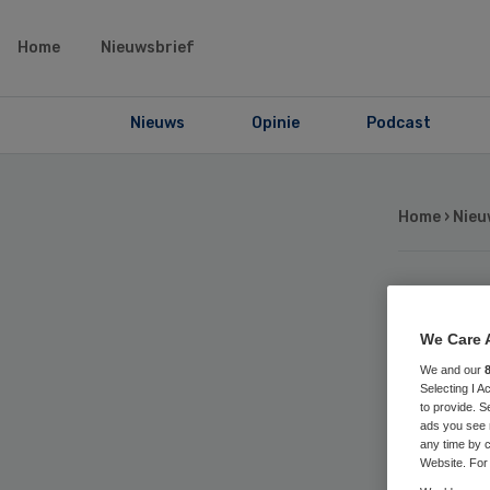
Home
Nieuwsbrief
Nieuws
Opinie
Podcast
Home
›
Nieu
Har
We Care 
mi
We and our
Selecting I 
to provide. S
ads you see 
any time by c
Website. For 