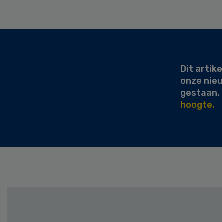
Secondary
Sidebar
Dit artike
onze nie
gestaan.
hoogte.