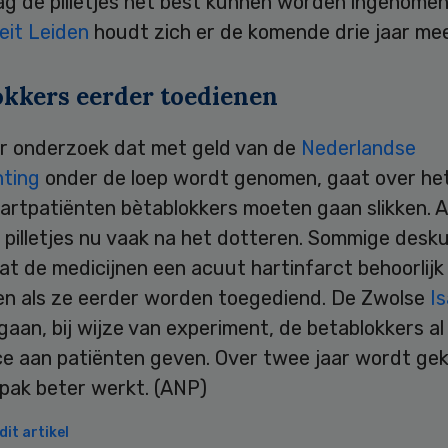
ag de pilletjes het best kunnen worden ingenomen
eit Leiden
houdt zich er de komende drie jaar mee
okkers eerder toedienen
r onderzoek dat met geld van de
Nederlandse
hting
onder de loep wordt genomen, gaat over h
artpatiënten bètablokkers moeten gaan slikken. 
 pilletjes nu vaak na het dotteren. Sommige desk
at de medicijnen een acuut hartinfarct behoorlij
n als ze eerder worden toegediend. De Zwolse
Is
gaan, bij wijze van experiment, de betablokkers al 
e aan patiënten geven. Over twee jaar wordt ge
pak beter werkt. (ANP)
it artikel