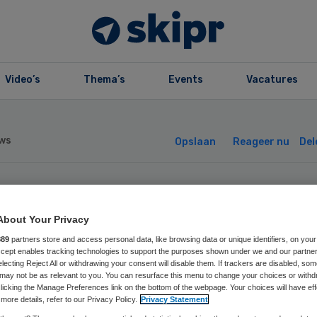
Video’s
Thema’s
Events
Vacatures
ws
Opslaan
Reageer nu
Del
tstichting steek
About Your Privacy
ljoen in onderzo
889
partners store and access personal data, like browsing data or unique identifiers, on your
Accept enables tracking technologies to support the purposes shown under we and our partne
electing Reject All or withdrawing your consent will disable them. If trackers are disabled, so
may not be as relevant to you. You can resurface this menu to change your choices or withd
licking the Manage Preferences link on the bottom of the webpage. Your choices will have eff
more details, refer to our Privacy Policy.
Privacy Statement