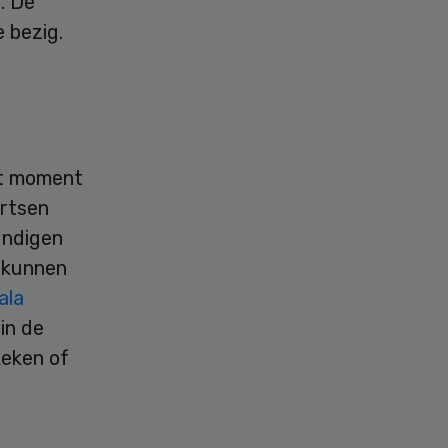
. De
 bezig.
et moment
Artsen
undigen
k kunnen
ala
in de
keken of