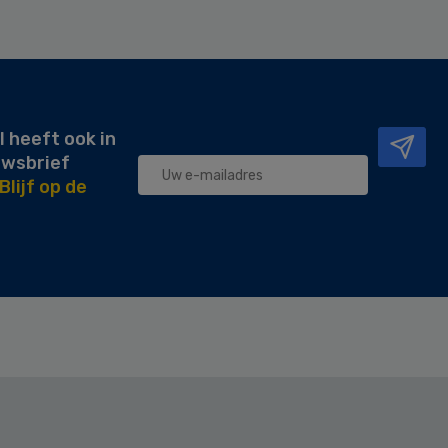
l heeft ook in
uwsbrief
Blijf op de