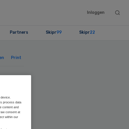
Searc
Inloggen
this
websit
Partners
Skipr
99
Skipr
22
Primary
Sidebar
en
Print
t 7
ek
 device.
rs process data
me content and
raw consent at
ect within our