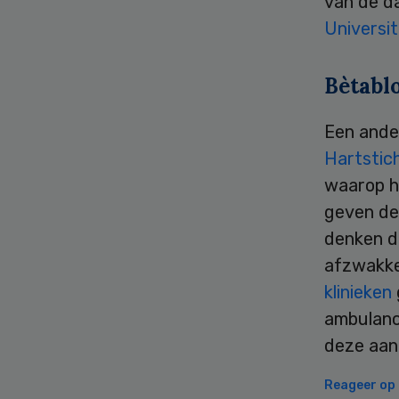
van de d
Universit
Bètabl
Een ande
Hartstic
waarop h
geven de
denken d
afzwakke
klinieken
ambulanc
deze aan
Reageer op d