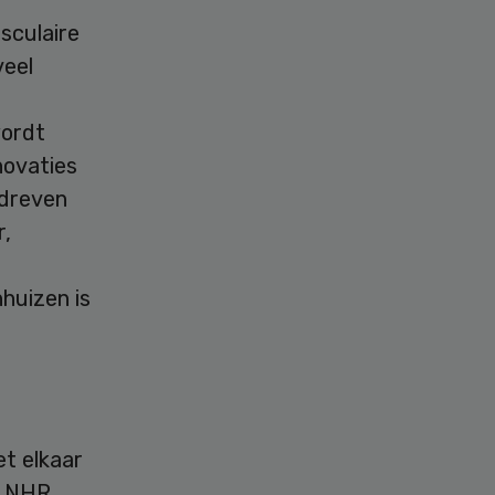
asculaire
veel
wordt
novaties
edreven
r,
huizen is
t elkaar
e NHR