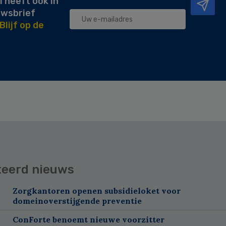
l heeft ook in
uwsbrief
Blijf op de
teerd nieuws
Zorgkantoren openen subsidieloket voor
domeinoverstijgende preventie
ConForte benoemt nieuwe voorzitter