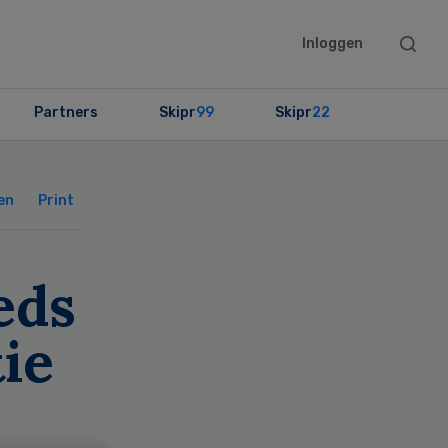
Searc
Inloggen
this
websit
Partners
Skipr
99
Skipr
22
Primary
Sidebar
en
Print
eds
tie