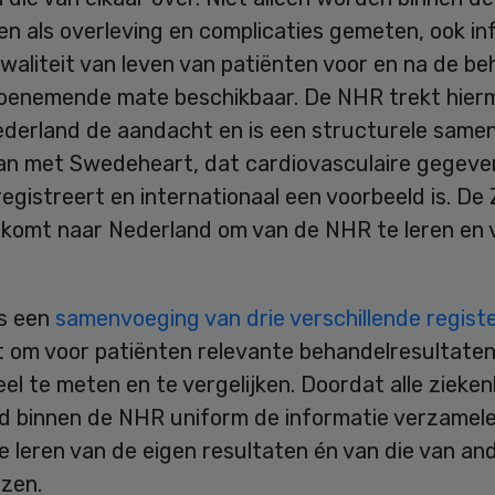
n als overleving en complicaties gemeten, ook in
waliteit van leven van patiënten voor en na de be
toenemende mate beschikbaar. De NHR trekt hier
ederland de aandacht en is een structurele same
n met Swedeheart, dat cardiovasculaire gegeven
egistreert en internationaal een voorbeeld is. D
e komt naar Nederland om van de NHR te leren en 
s een
samenvoeging van drie verschillende regist
t om voor patiënten relevante behandelresultate
el te meten en te vergelijken. Doordat alle zieken
d binnen de NHR uniform de informatie verzamele
 leren van de eigen resultaten én van die van an
izen.