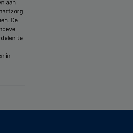
en aan
 hartzorg
men. De
ehoeve
rdelen te
n in