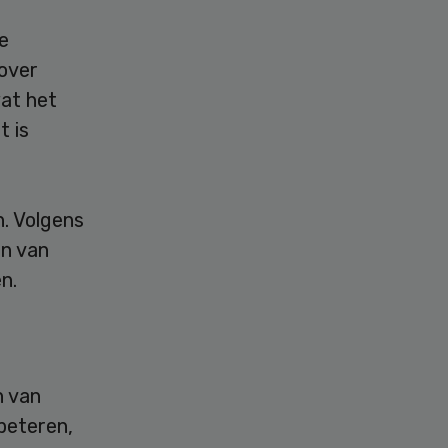
e
 over
wat het
t is
. Volgens
en van
n.
n van
beteren,