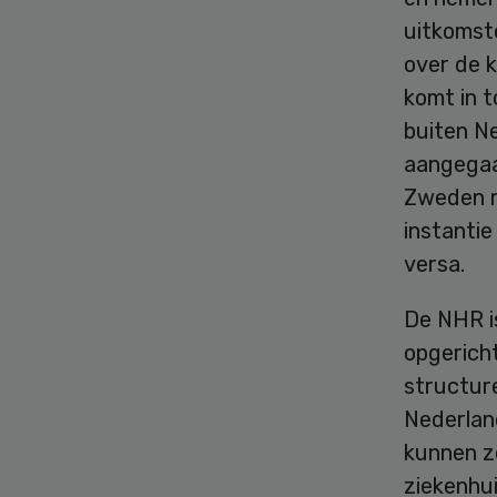
uitkomste
over de k
komt in 
buiten N
aangegaa
Zweden r
instanti
versa.
De NHR i
opgerich
structure
Nederlan
kunnen ze
ziekenhu