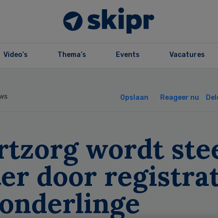
Video’s
Thema’s
Events
Vacatures
ws
Opslaan
Reageer nu
Del
rtzorg wordt ste
er door registra
 onderlinge