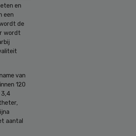
eten en
n een
 wordt de
r wordt
rbij
aliteit
afname van
binnen 120
 3,4
theter,
ijna
et aantal