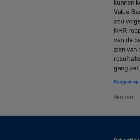
kunnen k
Value Ba
zou volg
NHR roep
van de p
zien van 
resultat
gang zet
Reageer op d
Meer over:
Secondary
Sidebar