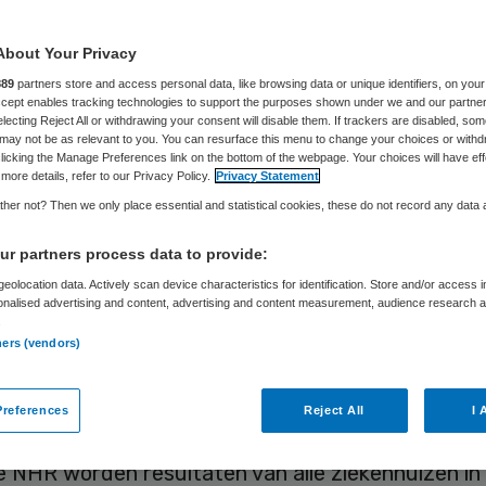
gelijking
About Your Privacy
889
partners store and access personal data, like browsing data or unique identifiers, on your
Accept enables tracking technologies to support the purposes shown under we and our partne
electing Reject All or withdrawing your consent will disable them. If trackers are disabled, so
Skipr Redactie
23 november 2017
,
06:00
166 keer gelezen
may not be as relevant to you. You can resurface this menu to change your choices or withd
licking the Manage Preferences link on the bottom of the webpage. Your choices will have eff
more details, refer to our Privacy Policy.
Privacy Statement
her not? Then we only place essential and statistical cookies, these do not record any data
taten van de behandeling van hartpatiënten in Ne
teeds beter. Zo is het overlevingspercentage ge
r partners process data to provide:
 afname van het aantal her-operaties bij
eolocation data. Actively scan device characteristics for identification. Store and/or access 
onalised advertising and content, advertising and content measurement, audience research 
ervangingen en het aantal complicaties bij de be
.
ners (vendors)
itmestoornissen. Dit blijkt uit gegevens die de
dse Hart Registratie (NHR) op 23 november pres
references
Reject All
I 
aar eerste congres.
e NHR worden resultaten van alle ziekenhuizen in