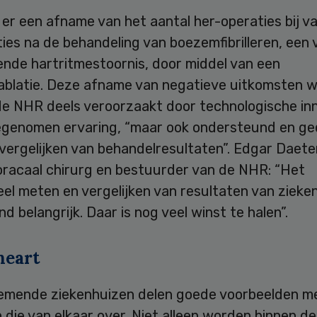
t er een afname van het aantal her-operaties bij v
ies na de behandeling van boezemfibrilleren, een 
nde hartritmestoornis, door middel van een
ablatie. Deze afname van negatieve uitkomsten 
de NHR deels veroorzaakt door technologische in
egenomen ervaring, “maar ook ondersteund en g
vergelijken van behandelresultaten”. Edgar Daete
oracaal chirurg en bestuurder van de NHR: “Het
el meten en vergelijken van resultaten van zieken
d belangrijk. Daar is nog veel winst te halen”.
eart
emende ziekenhuizen delen goede voorbeelden me
die van elkaar over. Niet alleen worden binnen d