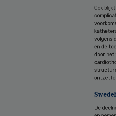
Ook blijk
complicat
voorkome
katheter
volgens 
en de to
door het 
cardioth
structure
ontzetten
Swedeh
De deeln
en nemen 