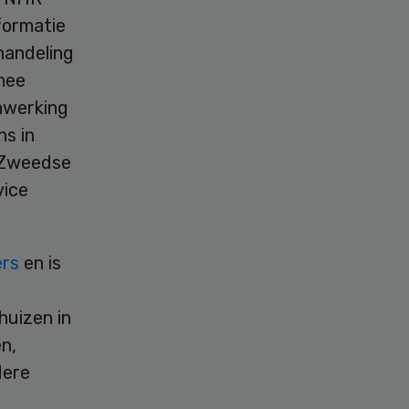
formatie
handeling
mee
nwerking
s in
e Zweedse
vice
ers
en is
n
huizen in
n,
dere