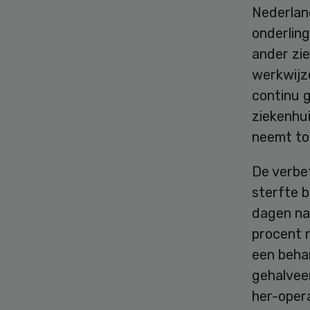
Nederlan
onderling
ander zie
werkwijz
continu 
ziekenhui
neemt to
De verbet
sterfte b
dagen na
procent n
een behan
gehalveer
her-opera