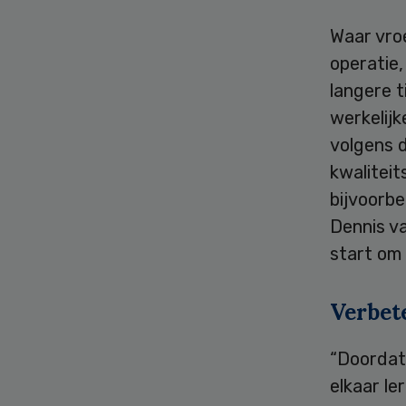
Waar vro
operatie
langere 
werkelijk
volgens d
kwalitei
bijvoorbe
Dennis v
start om
Verbet
“Doordat
elkaar le