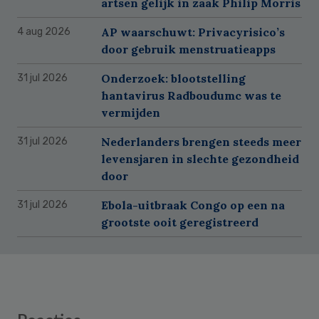
artsen gelijk in zaak Philip Morris
AP waarschuwt: Privacyrisico’s
4 aug 2026
door gebruik menstruatieapps
Onderzoek: blootstelling
31 jul 2026
hantavirus Radboudumc was te
vermijden
Nederlanders brengen steeds meer
31 jul 2026
levensjaren in slechte gezondheid
door
Ebola-uitbraak Congo op een na
31 jul 2026
grootste ooit geregistreerd
Reader