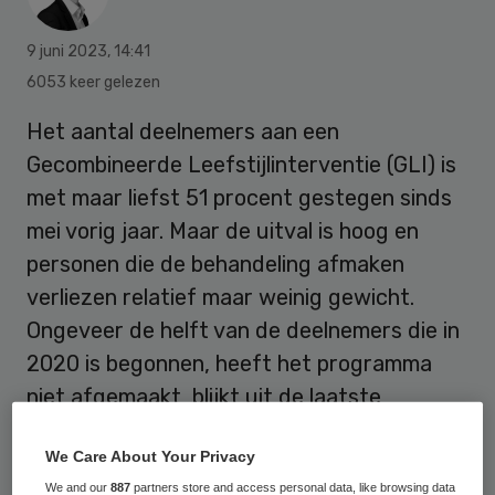
9 juni 2023
,
14:41
6053 keer gelezen
Het aantal deelnemers aan een
Gecombineerde Leefstijlinterventie (GLI) is
met maar liefst 51 procent gestegen sinds
mei vorig jaar. Maar de uitval is hoog en
personen die de behandeling afmaken
verliezen relatief maar weinig gewicht.
Ongeveer de helft van de deelnemers die in
2020 is begonnen, heeft het programma
niet afgemaakt, blijkt uit de laatste
halfjaarlijkse rapportage van het RIVM.
We Care About Your Privacy
We and our
887
partners store and access personal data, like browsing data