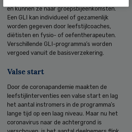
en kunnen ze naar groepsbijeenkomsten.
Een GLI kan individueel of gezamenlijk
worden gegeven door leefstijlcoaches,
diëtisten en fysio- of oefentherapeuten.
Verschillende GLI-programma’s worden
vergoed vanuit de basisverzekering.
Valse start
Door de coronapandemie maakten de
leefstijlinterventies een valse start en lag
het aantal instromers in de programma’s
lange tijd op een laag niveau. Maar nu het
coronavirus naar de achtergrond is
verschoven, is het aantal deelnemers flink