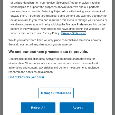
or unique identifiers, on your device. Selecting I Accept enables tracking
technologies to support the purposes shown under we and our partners
process data to provide. Selecting Reject All or withdrawing your consent will
disable them. If trackers are disabled, some content and ads you see may not
be as relevant to you. You can resurface this menu to change your choices or
withdraw consent at any time by clicking the Manage Preferences link on the
bottom of the webpage. Your choices will have effect within our Website. For
more details, refer to our Privacy Policy.
Privacy Statement
Would you rather not? Then we only place essential and statistical cookies,
these do not record any data about you as a person
We and our partners process data to provide:
Use precise geolocation data. Actively scan device characteristics for
identification. Store and/or access information on a device. Personalised
advertising and content, advertising and content measurement, audience
Foto: SUPERMAO/stock.adobe.com
research and services development.
List of Partners (vendors)
Een gecombineerde leefstijlinterventie is
een programma voor mensen met
Manage Preferences
overgewicht of (zware) obesitas. In een
dergelijk programma, dat twee jaar duurt,
Reject All
I Accept
krijgen deelnemers individuele begeleiding