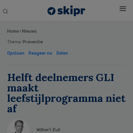
Search
this
Secondary
website
Sidebar
Home
›
Nieuws
Thema:
Preventie
Opslaan
Reageer nu
Delen
Helft deelnemers GLI
maakt
leefstijlprogramma niet
af
Wilbert Zuil