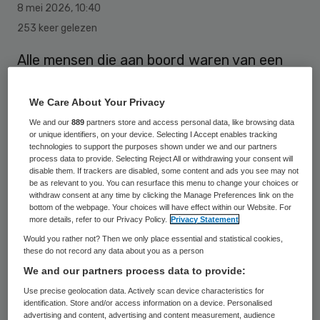
8 mei 2026
,
10:40
253 keer gelezen
Alle mensen die aan boord waren van een
KLM-vliegtuig uit Johannesburg, waarin
een Nederlandse vrouw met het hantavirus
We Care About Your Privacy
kortstondig aanwezig was, worden in de
We and our
889
partners store and access personal data, like browsing data
or unique identifiers, on your device. Selecting I Accept enables tracking
gaten gehouden, zegt minister Sophie
technologies to support the purposes shown under we and our partners
process data to provide. Selecting Reject All or withdrawing your consent will
Hermans (Volksgezondheid). “Die mensen
disable them. If trackers are disabled, some content and ads you see may not
be as relevant to you. You can resurface this menu to change your choices or
zijn in beeld bij de GGD en daar is ook
withdraw consent at any time by clicking the Manage Preferences link on the
contact mee en er wordt gemonitord of er
bottom of the webpage. Your choices will have effect within our Website. For
more details, refer to our Privacy Policy.
Privacy Statement
bij hen klachten ontstaan.”
Would you rather not? Then we only place essential and statistical cookies,
these do not record any data about you as a person
We and our partners process data to provide:
Het vliegtuig vertrok op 25 april uit Zuid-
Use precise geolocation data. Actively scan device characteristics for
Afrika. De 69-jarige Nederlandse vrouw
identification. Store and/or access information on a device. Personalised
advertising and content, advertising and content measurement, audience