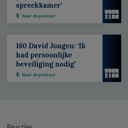
spreekkamer’
Naar de podcast
160 David Jongen: ‘Ik
had persoonlijke
beveiliging nodig’
Naar de podcast
Reader
Reacties