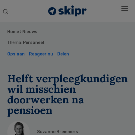
Search
this
Secondary
website
Sidebar
Home
›
Nieuws
Thema:
Personeel
Opslaan
Reageer nu
Delen
Helft verpleegkundigen
wil misschien
doorwerken na
pensioen
Suzanne Bremmers