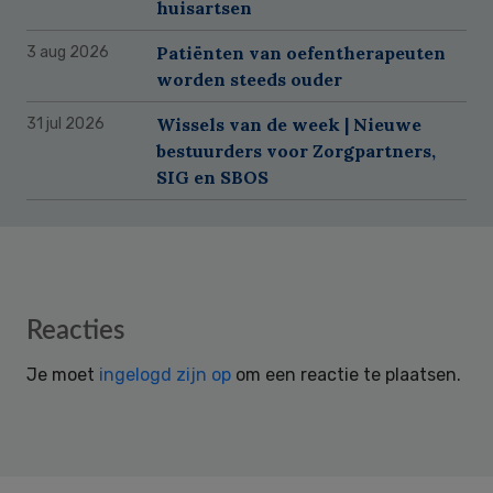
huisartsen
Patiënten van oefentherapeuten
3 aug 2026
worden steeds ouder
Wissels van de week | Nieuwe
31 jul 2026
bestuurders voor Zorgpartners,
SIG en SBOS
Reader
Reacties
Interactions
Je moet
ingelogd zijn op
om een reactie te plaatsen.