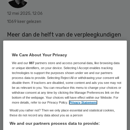
12 mei 2025
,
12:06
1069 keer gelezen
Meer dan de helft van de verpleegkundigen
en verzorgenden geeft aan misschien wel
door te willen werken na het pensioen als
We Care About Your Privacy
dat zou kunnen. Dat blijkt uit een peiling van
We and our
887
partners store and access personal data, like browsing data
beroepsvereniging V&VN.
or unique identifiers, on your device. Selecting I Accept enables tracking
technologies to support the purposes shown under we and our partners
process data to provide. Selecting Reject All or withdrawing your consent will
disable them. If trackers are disabled, some content and ads you see may not
be as relevant to you. You can resurface this menu to change your choices or
V&VN hield een peiling over de toekomst
withdraw consent at any time by clicking the Manage Preferences link on the
van het vak onder ruim 2000
bottom of the webpage. Your choices will have effect within our Website. For
more details, refer to our Privacy Policy.
Privacy Statement
zorgprofessionals. Van de verpleegkundigen
Would you rather not? Then we only place essential and statistical cookies,
en verzorgenden geeft 19 procent aan door
these do not record any data about you as a person
We and our partners process data to provide:
te willen werken na het pensioen als dat