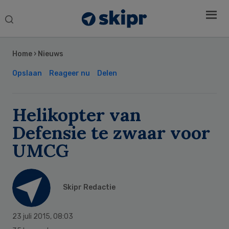
Search
this
Secondary
website
Sidebar
Home
›
Nieuws
Opslaan
Reageer nu
Delen
Helikopter van
Defensie te zwaar voor
UMCG
Skipr Redactie
23 juli 2015
,
08:03