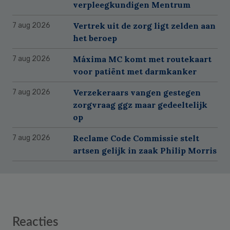
verpleegkundigen Mentrum
Vertrek uit de zorg ligt zelden aan
7 aug 2026
het beroep
Máxima MC komt met routekaart
7 aug 2026
voor patiënt met darmkanker
Verzekeraars vangen gestegen
7 aug 2026
zorgvraag ggz maar gedeeltelijk
op
Reclame Code Commissie stelt
7 aug 2026
artsen gelijk in zaak Philip Morris
Reader
Reacties