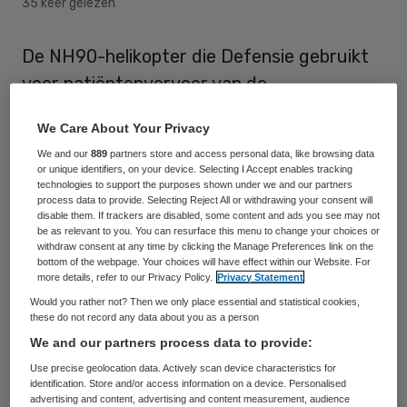
35 keer gelezen
De NH90-helikopter die Defensie gebruikt
voor patiëntenvervoer van de
Waddeneilanden naar het vasteland, kan
We Care About Your Privacy
niet landen bij het Universitair Medisch
We and our
889
partners store and access personal data, like browsing data
Centrum Groningen (UMCG). De NH90 is te
or unique identifiers, on your device. Selecting I Accept enables tracking
technologies to support the purposes shown under we and our partners
zwaar voor het helidek van het ziekenhuis,
process data to provide. Selecting Reject All or withdrawing your consent will
zegt een woordvoerster van het UMCG
disable them. If trackers are disabled, some content and ads you see may not
be as relevant to you. You can resurface this menu to change your choices or
donderdag.
withdraw consent at any time by clicking the Manage Preferences link on the
bottom of the webpage. Your choices will have effect within our Website. For
more details, refer to our Privacy Policy.
Privacy Statement
Patiënten die vanaf de Waddeneilanden
Would you rather not? Then we only place essential and statistical cookies,
naar het UMCG moeten, worden nu eerst
these do not record any data about you as a person
We and our partners process data to provide:
naar de heliplaats van Medisch Centrum
Use precise geolocation data. Actively scan device characteristics for
Leeuwarden gebracht of naar Groningen
identification. Store and/or access information on a device. Personalised
Airport Eelde. Vanaf daar worden ze per
advertising and content, advertising and content measurement, audience