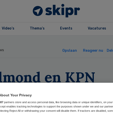
Video’s
Thema’s
Events
Vacatures
ws
Opslaan
Reageer nu
Del
lmond en KPN
rten project om
About Your Privacy
deren langer thu
887
partners store and access personal data, like browsing data or unique identifiers, on your
Accept enables tracking technologies to support the purposes shown under we and our partne
electing Reject All or withdrawing your consent will disable them. If trackers are disabled, so