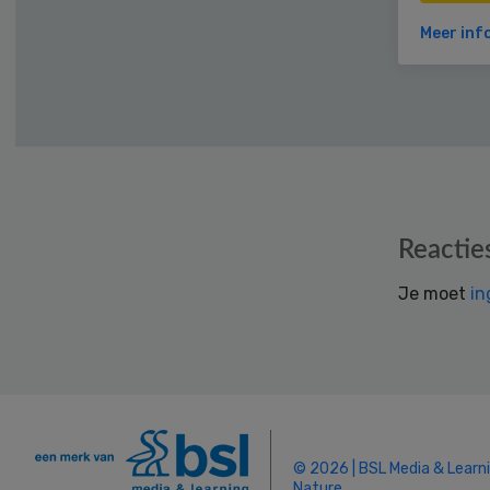
Meer inf
Reader
Reactie
Interactions
Je moet
in
© 2026 | BSL Media & Learn
Nature