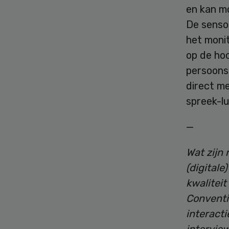
en kan mo
De senso
het moni
op de hoo
persoons
direct me
spreek-lu
—
Wat zijn
(digitale
kwalitei
Conventio
interacti