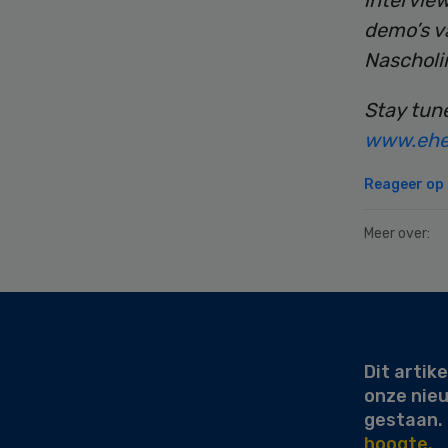
intervie
demo’s v
Nascholi
Stay tun
www.ehea
Reageer op d
Meer over:
Secondary
Sidebar
Dit artike
onze nie
gestaan.
hoogte.