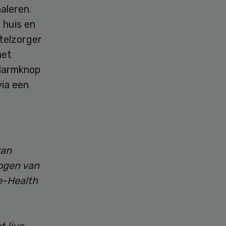
aleren.
 huis en
telzorger
met
alarmknop
via een
van
hogen van
 e-Health