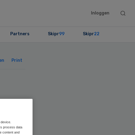
Searc
Inloggen
this
websit
Partners
Skipr
99
Skipr
22
Primary
Sidebar
en
Print
is
 device.
rs process data
me content and