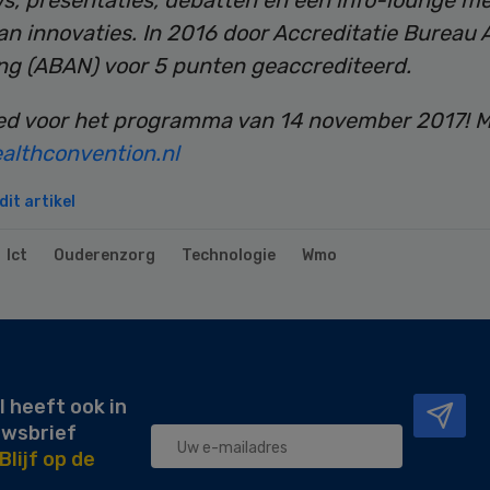
ws, presentaties, debatten en een info-lounge me
an innovaties. In 2016 door Accreditatie Bureau
ng (ABAN) voor 5 punten geaccrediteerd.
ed voor het programma van 14 november 2017! Me
lthconvention.nl
it artikel
Ict
Ouderenzorg
Technologie
Wmo
l heeft ook in
uwsbrief
Blijf op de