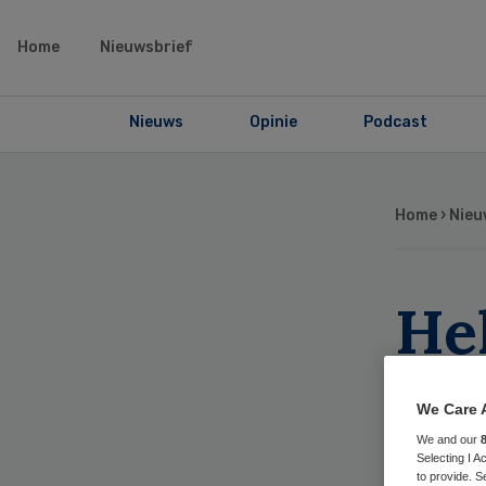
Home
Nieuwsbrief
Nieuws
Opinie
Podcast
Home
›
Nieu
He
sta
We Care 
ou
We and our
Selecting I 
to provide. S