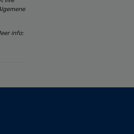
t live
 Algemene
er info: