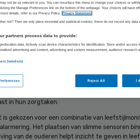
 laten wonen
may not be as relevant to you. You can resurface this menu to change your choices or withd
licking the Manage Preferences link on the bottom of the webpage. Your choices will have eff
more details, refer to our Privacy Policy.
Privacy Statement
her not? Then we only place essential and statistical cookies, these do not record any data
r partners process data to provide:
Skipr Redactie
13 oktober 2017
,
08:45
24 keer gelezen
eolocation data. Actively scan device characteristics for identification. Store and/or access 
onalised advertising and content, advertising and content measurement, audience research 
.
ners (vendors)
nte Helmond en KPN starten samen een progr
we technologieën ouderen met dementie te onde
references
Reject All
I 
nger zelfstandig en veilig thuis wonen. Daarnaast
n technologie de mantelzorgers van deze ouderen
ast in hun zorgtaken.
ot is gekozen voor een combinatie van leefstijlmoni
alarmering. Het plaatsen van slimme sensoren bin
ing van de ouderen helpt inzicht te geven in lee