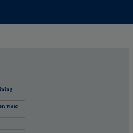
ining
gen weer