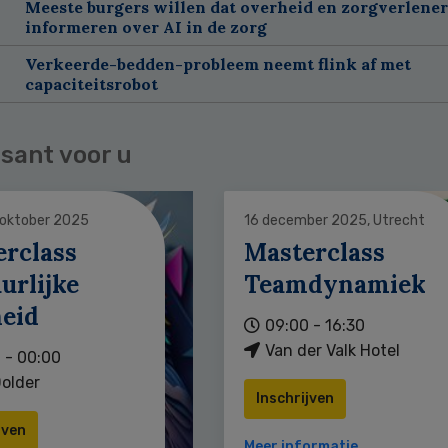
Meeste burgers willen dat overheid en zorgverlene
informeren over AI in de zorg
Verkeerde-bedden-probleem neemt flink af met
capaciteitsrobot
sant voor u
 oktober 2025
16 december 2025, Utrecht
erclass
Masterclass
urlijke
Teamdynamiek
heid
09:00 - 16:30
Van der Valk Hotel
 - 00:00
older
Inschrijven
jven
Meer informatie