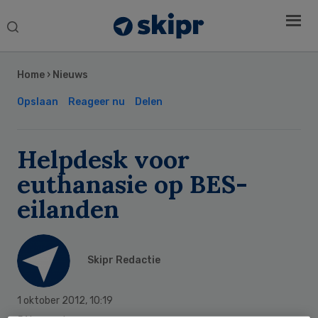
Search
this
Secondary
website
Sidebar
Home
›
Nieuws
Opslaan
Reageer nu
Delen
Helpdesk voor
euthanasie op BES-
eilanden
Skipr Redactie
1 oktober 2012
,
10:19