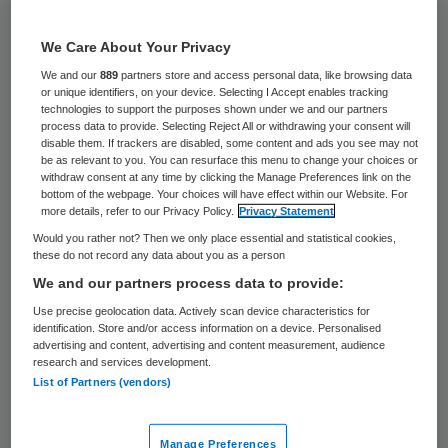
51 keer gelezen
We Care About Your Privacy
Artsen en verpleegkundigen in Saba, Sint
We and our
889
partners store and access personal data, like browsing data
Eustatius en Bonaire die vragen hebben
or unique identifiers, on your device. Selecting I Accept enables tracking
technologies to support the purposes shown under we and our partners
over euthanasie, kunnen daar vanaf
process data to provide. Selecting Reject All or withdrawing your consent will
disable them. If trackers are disabled, some content and ads you see may not
maandag telefonisch voor terecht bij
be as relevant to you. You can resurface this menu to change your choices or
Nederlandse collega’s met ervaring op dit
withdraw consent at any time by clicking the Manage Preferences link on the
bottom of the webpage. Your choices will have effect within our Website. For
gebied.
more details, refer to our Privacy Policy.
Privacy Statement
Would you rather not? Then we only place essential and statistical cookies,
these do not record any data about you as a person
Nieuwe wet euthanasie
We and our partners process data to provide:
Use precise geolocation data. Actively scan device characteristics for
Vanaf 10 oktober is euthanasie op de BES-
identification. Store and/or access information on a device. Personalised
advertising and content, advertising and content measurement, audience
eilanden wettelijk toegestaan. “De vraag is
research and services development.
List of Partners (vendors)
of er veel vraag naar zal zijn, want de
cultuur is er heel anders dan bij ons”, zei
Eric van Wijlick van de KNMG maandag, de
Manage Preferences