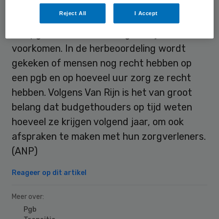
De herbeoordeling was eerder afgesproken
Reject All
I Accept
en de staatssecretaris wil haast maken om
een pgb-debacle zoals begin dit jaar te
voorkomen. In de herbeoordeling wordt
gekeken of mensen nog recht hebben op
een pgb en op hoeveel uur zorg ze recht
hebben. Volgens Van Rijn is het van groot
belang dat budgethouders op tijd weten
hoeveel ze krijgen volgend jaar, om ook
afspraken te maken met hun zorgverleners.
(ANP)
Reageer op dit artikel
Meer over:
Pgb