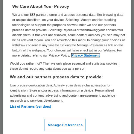
We Care About Your Privacy
Gemeenten moeten de herbeoordeling van
We and our
887
partners store and access personal data, like browsing data
125 duizend persoonsgebonden budgetten
or unique identifiers, on your device. Selecting I Accept enables tracking
voor zorg voor 1 oktober hebben afgerond.
technologies to support the purposes shown under we and our partners
process data to provide. Selecting Reject All or withdrawing your consent will
Staatssecretaris Martin van Rijn
disable them. If trackers are disabled, some content and ads you see may not
be as relevant to you. You can resurface this menu to change your choices or
(Volksgezondheid) heeft dat de
withdraw consent at any time by clicking the Manage Preferences link on the
bottom of the webpage. Your choices will have effect within our Website. For
wethouders die over de pgb’s gaan onlangs
more details, refer to our Privacy Policy.
Privacy Statement
laten weten in een brief.
Would you rather not? Then we only place essential and statistical cookies,
these do not record any data about you as a person
Het ministerie van Volksgezondheid
We and our partners process data to provide:
bevestigt berichtgeving daarover in het AD.
Use precise geolocation data. Actively scan device characteristics for
identification. Store and/or access information on a device. Personalised
Dát de gemeenten de dossiers opnieuw
advertising and content, advertising and content measurement, audience
research and services development.
moesten beoordelen, wisten ze overigens al
List of Partners (vendors)
veel langer, aldus de woordvoerder van Van
Rijn. De deadline van 1 oktober is wel nieuw.
Manage Preferences