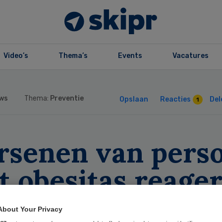
Video’s
Thema’s
Events
Vacatures
ws
Thema:
Preventie
Opslaan
Reacties
Del
1
rsenen van pers
t obesitas reage
ders op eten
About Your Privacy