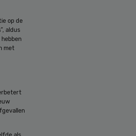
ie op de
”, aldus
n hebben
n met
erbetert
ieuw
fgevallen
lfde als