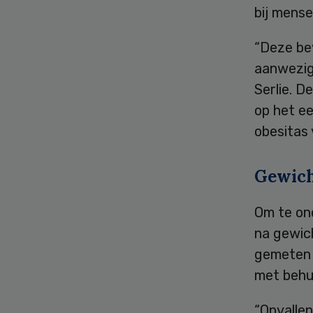
bij mens
“Deze be
aanwezig
Serlie. D
op het e
obesitas 
Gewic
Om te on
na gewic
gemeten 
met behul
“Opvallen