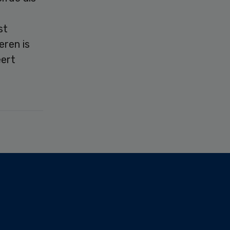
st
eren is
eert