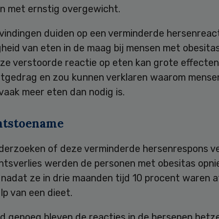
en met ernstig overgewicht.
vindingen duiden op een verminderde hersenreact
heid van eten in de maag bij mensen met obesitas
eze verstoorde reactie op eten kan grote effecte
etgedrag en zou kunnen verklaren waarom mense
vaak meer eten dan nodig is.
htstoename
derzoeken of deze verminderde hersenrespons v
htsverlies werden de personen met obesitas opn
nadat ze in drie maanden tijd 10 procent waren a
p van een dieet.
d genoeg bleven de reacties in de hersenen hetze