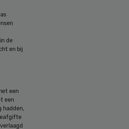
tas
ensen
in de
ht en bij
met een
et een
g hadden,
eafgifte
 verlaagd