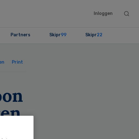
Searc
Inloggen
this
websit
Partners
Skipr
99
Skipr
22
Primary
Sidebar
en
Print
oon
ren