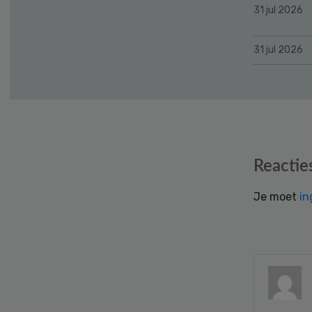
31 jul 2026
31 jul 2026
Reader
Reactie
Interactions
Je moet
in