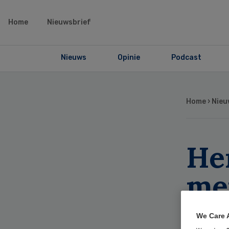
Home
Nieuwsbrief
Nieuws
Opinie
Podcast
Home
›
Nieu
He
me
an
We Care 