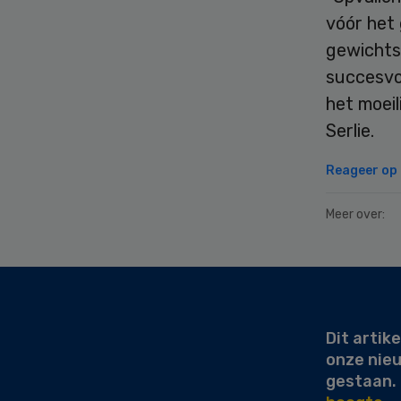
vóór het 
gewichts
succesvol
het moei
Serlie.
Reageer op d
Meer over:
Secondary
Sidebar
Dit artike
onze nie
gestaan.