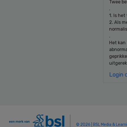
Twee bel
.
1. Is he
2. Als m
normali
.
Het kan 
abnorma
geprikke
uitgerek
Login 
© 2026 | BSL Media & Learn