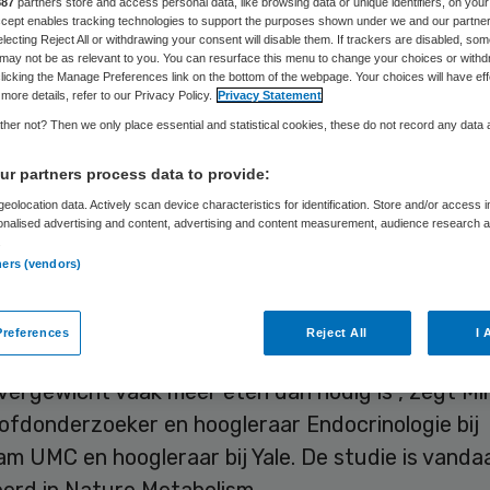
887
partners store and access personal data, like browsing data or unique identifiers, on your
Accept enables tracking technologies to support the purposes shown under we and our partne
electing Reject All or withdrawing your consent will disable them. If trackers are disabled, so
may not be as relevant to you. You can resurface this menu to change your choices or withd
Skipr Redactie
12 juni 2023
,
17:00
2150 keer gelezen
licking the Manage Preferences link on the bottom of the webpage. Your choices will have eff
more details, refer to our Privacy Policy.
Privacy Statement
her not? Then we only place essential and statistical cookies, these do not record any data
nen van mensen met obesitas blijken ander te rea
r partners process data to provide:
ergeleken met mensen met een lager gewicht, blij
eolocation data. Actively scan device characteristics for identification. Store and/or access 
k van wetenschappers van Amsterdam UMC en Y
onalised advertising and content, advertising and content measurement, audience research 
.
y. Opvallend is dat deze enkele maanden na
ners (vendors)
erlies dit verschil niet verandert.
references
Reject All
I 
r kan mogelijk verklaard worden waarom mensen 
vergewicht vaak meer eten dan nodig is”, zegt Mire
oofdonderzoeker en hoogleraar Endocrinologie bij
m UMC en hoogleraar bij Yale. De studie is vanda