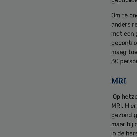
gepublic
Om te on
anders r
met een 
gecontrol
maag toe
30 perso
MRI
Op hetze
MRI. Hier
gezond g
maar bij
in de he